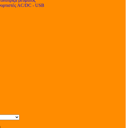
ολύπριζα ρεύματος
ορτιστές AC/DC - USB
s