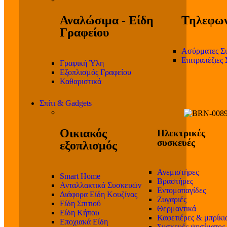
Αναλώσιμα - Είδη
Τηλεφων
Γραφείου
Ασύρματες Σ
Επιτραπέζιες
Γραφική Ύλη
Εξοπλισμός Γραφείου
Καθαριστικά
Σπίτι & Gadgets
Οικιακός
Ηλεκτρικές
συσκευές
εξοπλισμός
Ανεμιστήρες
Smart Home
Βραστήρες
Ανταλλακτικά Συσκευών
Εντομοπαγίδες
Διάφορα Είδη Κουζίνας
Ζυγαριές
Είδη Σπιτιού
Θερμαντικά
Είδη Κήπου
Καφετιέρες & μπρίκι
Εποχιακά Είδη
Συσκευές ψησίματος