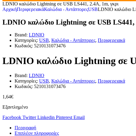
LDNIO καλώδιο Lightning σε USB LS441, 2.4A, 1m, γκρι
Αρχική
Περιφερειακά
Καλώδια - Αντάπτορες
USB
LDNIO καλώδιο Lig
LDNIO καλώδιο Lightning σε USB LS441, 
Brand:
LDNIO
Κατηγορίες:
USB
,
Καλώδια - Αντάπτορες
,
Περιφερειακά
Κωδικός:
5210131073476
LDNIO καλώδιο Lightning σε U
Brand:
LDNIO
Κατηγορίες:
USB
,
Καλώδια - Αντάπτορες
,
Περιφερειακά
Κωδικός:
5210131073476
1,64
€
Εξαντλημένο
Facebook
Twitter
Linkedin
Pinterest
Email
Περιγραφή
Επιπλέον πληροφορίες