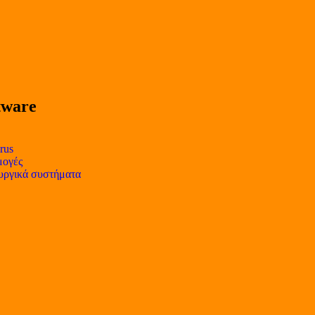
tware
rus
ογές
υργικά συστήματα