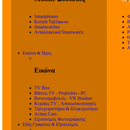
Smartphones
Φ
Κινητά Τηλέφωνα
Β
Smartwatches
Α
Ανταλλακτικά Smartwatch
P
Θ
T
Α
Εικόνα & Ήχος
Εικόνα
TV Box
Βάσεις TV - Projectors - PC
Βιντεοπροβολείς - VR Headset
Κεραίες TV - Αποκωδικοποιητές
Τηλεχειριστήρια & Πληκτρολόγια
Action Cam
Εξοπλισμός Φωτογράφισης
Είδη Γραφείου & Εξοπλισμός