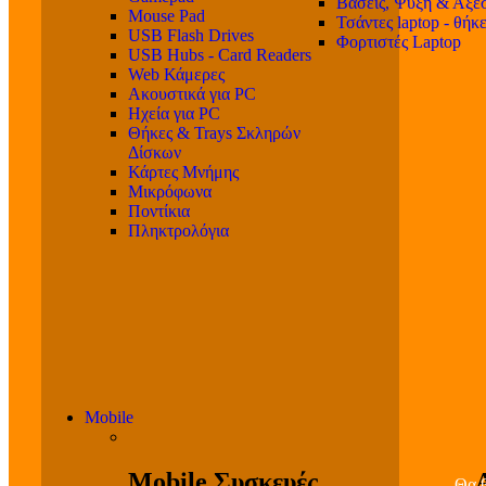
Βάσεις, Ψύξη & Αξε
Mouse Pad
Τσάντες laptop - θήκ
USB Flash Drives
Φορτιστές Laptop
USB Hubs - Card Readers
Web Κάμερες
Ακουστικά για PC
Ηχεία για PC
Θήκες & Trays Σκληρών
Δίσκων
Κάρτες Μνήμης
Μικρόφωνα
Ποντίκια
Πληκτρολόγια
Mobile
Mobile Συσκευές
Θα β