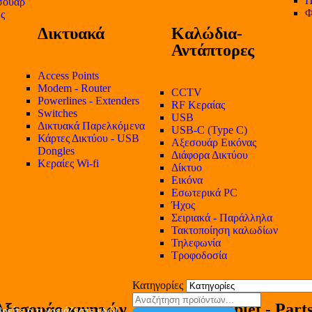
Π
σουάρ
Φ
ες
Δικτυακά
Καλώδια-
Αντάπτορες
Access Points
Modem - Router
CCTV
Powerlines - Extenders
RF Κεραίας
Switches
USB
Δικτυακά Παρελκόμενα
USB-C (Type C)
Κάρτες Δικτύου - USB
Αξεσουάρ Εικόνας
Dongles
Διάφορα Δικτύου
Κεραίες Wi-fi
Δίκτυο
Εικόνα
Εσωτερικά PC
Ήχος
Σειριακά - Παράλληλα
Τακτοποίηση καλωδίων
Τηλεφωνία
Τροφοδοσία
Κατηγορίες
Αξεσουάρ κινητών
Tablet - Part
ρείτε ό,τι χρειάζεστε εδώ!