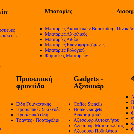
ία
Μπαταρίες
Διαφημ
Μπαταρίες Ακουστικών Βαρηκοΐας
Πινακίδ
υσκευές
Μπαταρίες Αλκαλικές
 Συσκευές
Μπαταρίες Λιθίου
Μπαταρίες Επαναφορτιζόμενες
Μπαταρίες Ρολογιού
Φορτιστές Μπαταριών
Προσωπική
Gadgets -
φροντίδα
Αξεσουάρ
Λ
Π
Είδη Γυμναστικής
Coffee Stencils
Π
Προσωπικές Συσκευές
Home Gadgets –
Φ
Προσωπικά είδη
Διακοσμητικά
Φ
Τσάντες - Πορτοφόλια
Αξεσουάρ Αυτοκινήτου
Φ
Αξεσουάρ Μοτοσυκλέτας
α
Φ
Αξεσουάρ Ποδηλάτου
-