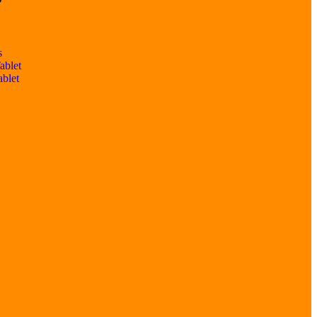
s
ablet
ablet