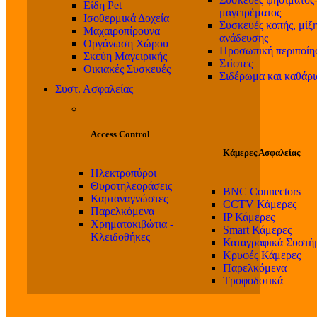
Είδη Pet
μαγειρέματος
Ισοθερμικά Δοχεία
Συσκευές κοπής, μίξη
Μαχαιροπίρουνα
ανάδευσης
Οργάνωση Χώρου
Προσωπική περιποίη
Σκεύη Μαγειρικής
Στίφτες
Οικιακές Συσκευές
Σιδέρωμα και καθάρ
Συστ. Ασφαλείας
Access Control
Κάμερες Ασφαλείας
Ηλεκτροπύροι
Θυροτηλεοράσεις
BNC Connectors
Καρταναγνώστες
CCTV Κάμερες
Παρελκόμενα
IP Κάμερες
Χρηματοκιβώτια -
Smart Κάμερες
Κλειδοθήκες
Καταγραφικά Συστή
Κρυφές Κάμερες
Παρελκόμενα
Τροφοδοτικά