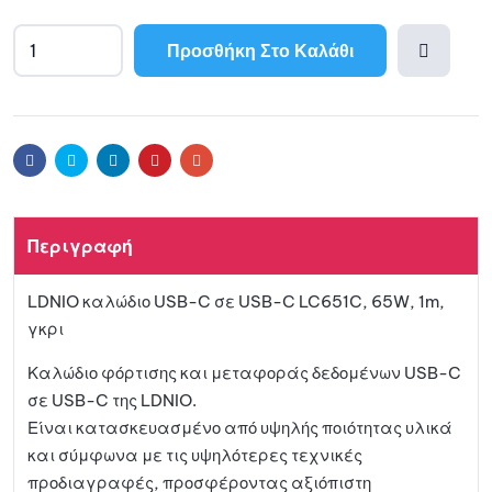
Προσθήκη Στο Καλάθι
A
l
Προσθ
t
e
ήκη
r
Facebook
Twitter
Linkedin
Pinterest
Email
n
a
στη
t
Περιγραφή
i
λίστα
v
LDNIO καλώδιο USB-C σε USB-C LC651C, 65W, 1m,
e
αγαπη
γκρι
:
μένων
Καλώδιο φόρτισης και μεταφοράς δεδομένων USB-C
σε USB-C της LDNIO.
Είναι κατασκευασμένο από υψηλής ποιότητας υλικά
και σύμφωνα με τις υψηλότερες τεχνικές
προδιαγραφές, προσφέροντας αξιόπιστη