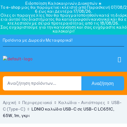
Ειδοποίηση Καλοκαιρινών Διακοπών ☀️
Το e-shop μας θα παραμείνει κλειστό από Παρασκευή 07/08/2
6 έως και Δευτέρα 17/08/26.
Όλες οι παραγγελίες που θα πραγματοποιηθούν κατά τη διάρκ
εια αυτού του διαστήματος θα καταγραφούν κανονικά και θα ε
κτελεστούν με σειρά προτεραιότητας από τις 18/08/26.
Σας ευχαριστούμε για την κατανόηση και σας ευχόμαστε καλό
καλοκαίρι!
Προϊόντα με Δωρεάν Μεταφορικά!
Αναζήτηση
Αρχική
Περιφερειακά
Καλώδια - Αντάπτορες
USB-
C (Type-C)
LDNIO καλώδιο USB-C σε USB-C LC651C,
65W, 1m, γκρι