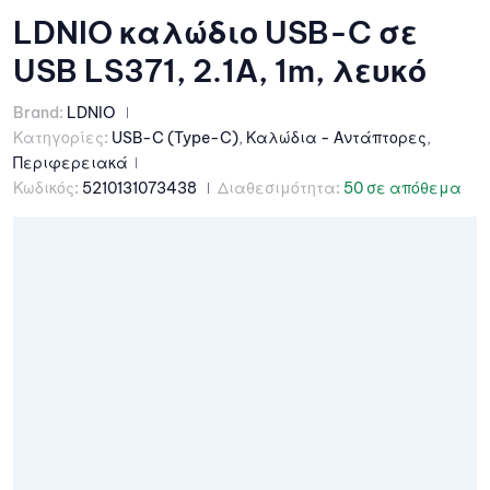
LDNIO καλώδιο USB-C σε
USB LS371, 2.1A, 1m, λευκό
Brand:
LDNIO
Κατηγορίες:
USB-C (Type-C)
,
Καλώδια - Αντάπτορες
,
Περιφερειακά
Κωδικός:
5210131073438
Διαθεσιμότητα:
50 σε απόθεμα