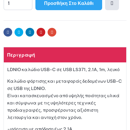
Προσθήκη Στο Καλάθι
Προσθ
ήκη
Facebook
Twitter
Linkedin
Pinterest
Email
στη
Περιγραφή
λίστα
LDNIO καλώδιο USB-C σε USB LS371, 2.1A, 1m, λευκό
αγαπη
Καλώδιο φόρτισης και μεταφοράς δεδομένων USB-C
μένων
σε USB της LDNIO.
Είναι κατασκευασμένο από υψηλής ποιότητας υλικά
και σύμφωνα με τις υψηλότερες τεχνικές
προδιαγραφές, προσφέροντας αξιόπιστη
λειτουργία και αντοχή στον χρόνο.
-φόρτιση με απόδοση έως 2.1A