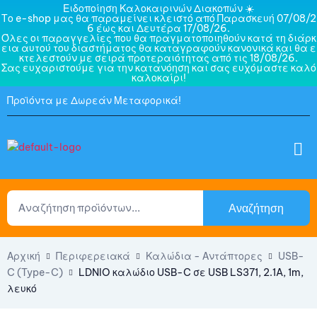
Ειδοποίηση Καλοκαιρινών Διακοπών ☀️
Το e-shop μας θα παραμείνει κλειστό από Παρασκευή 07/08/2
6 έως και Δευτέρα 17/08/26.
Όλες οι παραγγελίες που θα πραγματοποιηθούν κατά τη διάρκ
εια αυτού του διαστήματος θα καταγραφούν κανονικά και θα ε
κτελεστούν με σειρά προτεραιότητας από τις 18/08/26.
Σας ευχαριστούμε για την κατανόηση και σας ευχόμαστε καλό
καλοκαίρι!
Προϊόντα με Δωρεάν Μεταφορικά!
Αναζήτηση
Αρχική
Περιφερειακά
Καλώδια - Αντάπτορες
USB-
C (Type-C)
LDNIO καλώδιο USB-C σε USB LS371, 2.1A, 1m,
λευκό