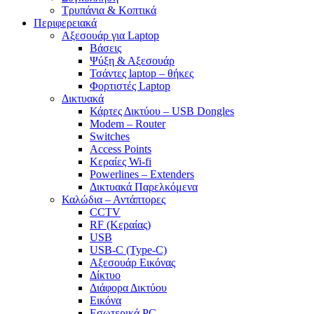
Τρυπάνια & Κοπτικά
Περιφερειακά
Αξεσουάρ για Laptop
Βάσεις
Ψύξη & Αξεσουάρ
Τσάντες laptop – θήκες
Φορτιστές Laptop
Δικτυακά
Κάρτες Δικτύου – USB Dongles
Modem – Router
Switches
Access Points
Κεραίες Wi-fi
Powerlines – Extenders
Δικτυακά Παρελκόμενα
Καλώδια – Αντάπτορες
CCTV
RF (Κεραίας)
USB
USB-C (Type-C)
Αξεσουάρ Εικόνας
Δίκτυο
Διάφορα Δικτύου
Εικόνα
Εσωτερικά PC