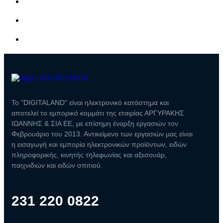
Το "DIGITALAND" είναι ηλεκτρονικό κατάστημα και
αποτελεί το εμπορικό κομμάτι της εταιρίας ΑΡΓΥΡΑΚΗΣ
ΙΩΑΝΝΗΣ & ΣΙΑ ΕΕ, με επίσημη έναρξη εργασιών τον
Φεβρουάριο του 2013. Αντικείμενο των εργασιών μας είναι
η εισαγωγή και εμπορία ηλεκτρονικών προϊόντων, ειδών
πληροφορικής, κινητής τηλεφωνίας και αξεσουάρ,
παιχνιδιών και ειδών σπιτιού.
231 220 0822