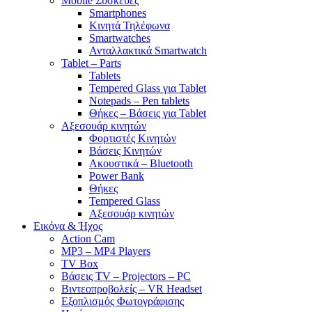
Mobile Συσκευές
Smartphones
Κινητά Τηλέφωνα
Smartwatches
Ανταλλακτικά Smartwatch
Tablet – Parts
Tablets
Tempered Glass για Tablet
Notepads – Pen tablets
Θήκες – Βάσεις για Tablet
Αξεσουάρ κινητών
Φορτιστές Κινητών
Βάσεις Κινητών
Ακουστικά – Bluetooth
Power Bank
Θήκες
Tempered Glass
Αξεσουάρ κινητών
Εικόνα & Ήχος
Action Cam
MP3 – MP4 Players
TV Box
Βάσεις TV – Projectors – PC
Βιντεοπροβολείς – VR Headset
Εξοπλισμός Φωτογράφισης