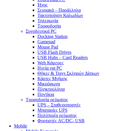
Ήχος
Σειριακά – Παράλληλα
Τακτοποίηση Καλωδίων
Τηλεφωνία
Τροφοδοσία
Συνοδευτικά PC
Docking Station
Gamepad
Mouse Pad
USB Flash Drives
USB Hubs – Card Readers
Web Κάμερες
Ηχεία για PC
Θήκες & Trays Σκληρών Δίσκων
Κάρτες Μνήμης
Μικρόφωνα
Πληκτρολόγια
Ποντίκια
Τροφοδοσία ρεύματος
UPS – Σταθεροποιητές
Μπαταρίες UPS
Πολύπριζα ρεύματος
Φορτιστές AC/DC- USB
Mobile