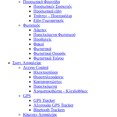
Προσωπική Φροντίδα
Προσωπικές Συσκευές
Προσωπικά είδη
Τσάντες – Πορτοφόλια
Είδη Γυμναστικής
Φωτισμός
Λάμπες
Παρελκόμενα Φωτισμού
Προβολείς
Φακοί
Φωτιστικά
Φωτιστικά Οροφής
Φωτιστικά Τοίχου
Συστ. Ασφαλείας
Access Control
Ηλεκτροπύροι
Θυροτηλεοράσεις
Καρταναγνώστες
Παρελκόμενα
Χρηματοκιβώτια – Κλειδοθήκες
GPS
GPS Tracker
Αξεσουάρ GPS Tracker
Bluetooth Trackers
Κάμερες Ασφαλείας