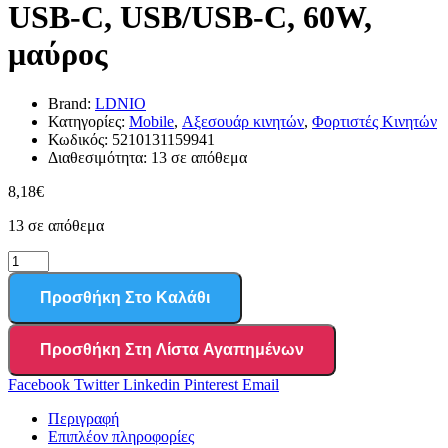
USB-C, USB/USB-C, 60W,
μαύρος
Brand:
LDNIO
Κατηγορίες:
Mobile
,
Αξεσουάρ κινητών
,
Φορτιστές Κινητών
Κωδικός:
5210131159941
Διαθεσιμότητα:
13 σε απόθεμα
8,18
€
13 σε απόθεμα
Προσθήκη Στο Καλάθι
Προσθήκη Στη Λίστα Αγαπημένων
Facebook
Twitter
Linkedin
Pinterest
Email
Περιγραφή
Επιπλέον πληροφορίες