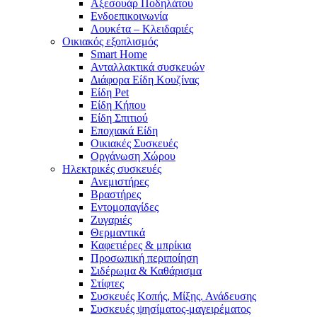
Αξεσουάρ Ποδηλάτου
Ενδοεπικοινωνία
Λουκέτα – Κλειδαριές
Οικιακός εξοπλισμός
Smart Home
Ανταλλακτικά συσκευών
Διάφορα Είδη Κουζίνας
Είδη Pet
Είδη Κήπου
Είδη Σπιτιού
Εποχιακά Είδη
Οικιακές Συσκευές
Οργάνωση Χώρου
Ηλεκτρικές συσκευές
Ανεμιστήρες
Βραστήρες
Εντομοπαγίδες
Ζυγαριές
Θερμαντικά
Καφετιέρες & μπρίκια
Προσωπική περιποίηση
Σιδέρωμα & Καθάρισμα
Στίφτες
Συσκευές Κοπής, Μίξης. Ανάδευσης
Συσκευές ψησίματος-μαγειρέματος