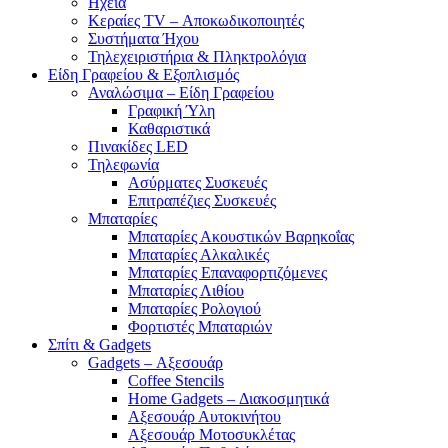
Ηχεία
Κεραίες TV – Αποκωδικοποιητές
Συστήματα Ήχου
Τηλεχειριστήρια & Πληκτρολόγια
Είδη Γραφείου & Εξοπλισμός
Αναλώσιμα – Είδη Γραφείου
Γραφική Ύλη
Καθαριστικά
Πινακίδες LED
Τηλεφωνία
Ασύρματες Συσκευές
Επιτραπέζιες Συσκευές
Μπαταρίες
Μπαταρίες Ακουστικών Βαρηκοΐας
Μπαταρίες Αλκαλικές
Μπαταρίες Επαναφορτιζόμενες
Μπαταρίες Λιθίου
Μπαταρίες Ρολογιού
Φορτιστές Μπαταριών
Σπίτι & Gadgets
Gadgets – Αξεσουάρ
Coffee Stencils
Home Gadgets – Διακοσμητικά
Αξεσουάρ Αυτοκινήτου
Αξεσουάρ Μοτοσυκλέτας