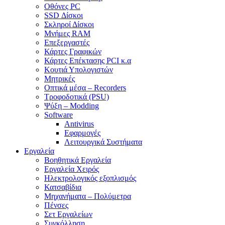
Οθόνες PC
SSD Δίσκοι
Σκληροί Δίσκοι
Μνήμες RAM
Επεξεργαστές
Κάρτες Γραφικών
Κάρτες Επέκτασης PCI κ.α
Κουτιά Υπολογιστών
Μητρικές
Οπτικά μέσα – Recorders
Τροφοδοτικά (PSU)
Ψύξη – Modding
Software
Antivirus
Εφαρμογές
Λειτουργικά Συστήματα
Εργαλεία
Βοηθητικά Εργαλεία
Εργαλεία Χειρός
Ηλεκτρολογικός εξοπλισμός
Κατσαβίδια
Μηχανήματα – Πολύμετρα
Πένσες
Σετ Εργαλείων
Συγκόλληση