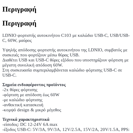
Περιγραφή
Περιγραφή
LDNIO φορτιστής αυτοκινήτου C103 με καλώδιο USB-C, USB/USB-
C, 60W, μαύρος
Υψηλής απόδοσης φορτιστής αυτοκινήτου της LDNIO, συμβατός με
συσκευές που φορτίζουν μέσω θύρας USB.
Διαθέτει USB και USB-C θύρες εξόδου που υποστηρίζουν φόρτιση με
μέγιστη συνολική απόδοση 60W.
Στη συσκευασία συμπεριλαμβάνεται καλώδιο φόρτισης USB-C σε
USB-C.
Σημεία ενδιαφέροντος προϊόντος
-2x θύρες φόρτισης
-φόρτιση με απόδοση έως 60W
-με καλώδιο φόρτισης
-ανθεκτική κατασκευή
-κομψό design & μικρό μέγεθος
Τεχνικά χαρακτηριστικά
-είσοδος: DC 12-24V 6A max
-έξοδος USB-C: 5V/3A, 9V/3A, 12V/2.5A, 15V/2A, 20V/1.5A, PPS: