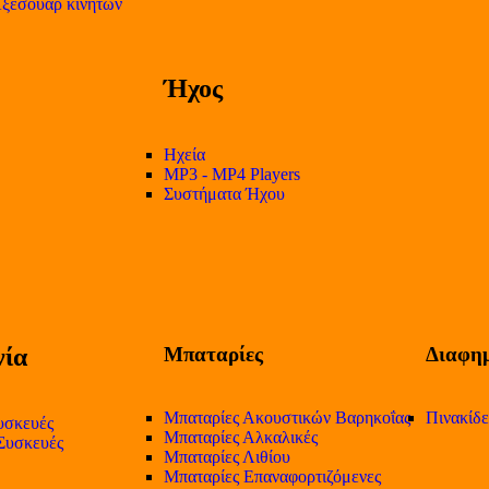
ξεσουάρ κινητών
Ήχος
Ηχεία
MP3 - MP4 Players
Συστήματα Ήχου
ία
Μπαταρίες
Διαφημ
Μπαταρίες Ακουστικών Βαρηκοΐας
Πινακίδ
υσκευές
Μπαταρίες Αλκαλικές
 Συσκευές
Μπαταρίες Λιθίου
Μπαταρίες Επαναφορτιζόμενες