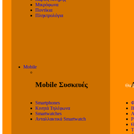
Μικρόφωνα
Ποντίκια
Πληκτρολόγια
Mobile
Mobile Συσκευές
Θα β
Smartphones
Φ
Κινητά Τηλέφωνα
Β
Smartwatches
Α
Ανταλλακτικά Smartwatch
P
Θ
T