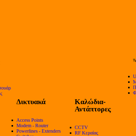
Τ
U
Μ
Π
σουάρ
Φ
ες
Δικτυακά
Καλώδια-
Αντάπτορες
Access Points
Modem - Router
CCTV
Powerlines - Extenders
RF Κεραίας