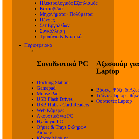
Ηλεκτρολογικός Εξοπλισμός
Κατσαβίδια
Μηχανήματα - Πολύμετρα
Πένσες
Σετ Εργαλείων
Συγκόλληση
Τρυπάνια & Κοπτικά
Περιφερειακά
Συνοδευτικά PC
Αξεσουάρ για
Laptop
Docking Station
Gamepad
Βάσεις, Ψύξη & Αξε
Mouse Pad
Τσάντες laptop - θήκ
USB Flash Drives
Φορτιστές Laptop
USB Hubs - Card Readers
Web Κάμερες
Ακουστικά για PC
Ηχεία για PC
Θήκες & Trays Σκληρών
Δίσκων
Κάρτες Μνήμης