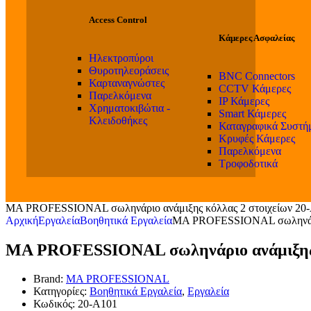
Access Control
Κάμερες Ασφαλείας
Ηλεκτροπύροι
Θυροτηλεοράσεις
BNC Connectors
Καρταναγνώστες
CCTV Κάμερες
Παρελκόμενα
IP Κάμερες
Χρηματοκιβώτια -
Smart Κάμερες
Κλειδοθήκες
Καταγραφικά Συστή
Κρυφές Κάμερες
Παρελκόμενα
Τροφοδοτικά
MA PROFESSIONAL σωληνάριο ανάμιξης κόλλας 2 στοιχείων 20
Αρχική
Εργαλεία
Βοηθητικά Εργαλεία
MA PROFESSIONAL σωληνάριο
MA PROFESSIONAL σωληνάριο ανάμιξης κ
Brand:
MA PROFESSIONAL
Κατηγορίες:
Βοηθητικά Εργαλεία
,
Εργαλεία
Κωδικός:
20-A101