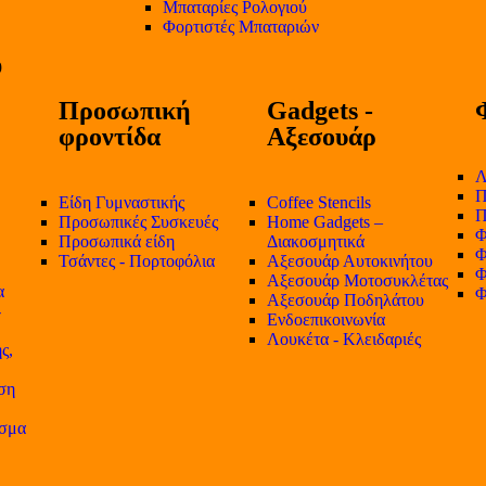
Μπαταρίες Ρολογιού
Φορτιστές Μπαταριών
Προσωπική
Gadgets -
φροντίδα
Αξεσουάρ
Λ
Π
Είδη Γυμναστικής
Coffee Stencils
Π
Προσωπικές Συσκευές
Home Gadgets –
Φ
Προσωπικά είδη
Διακοσμητικά
Φ
Τσάντες - Πορτοφόλια
Αξεσουάρ Αυτοκινήτου
Φ
Αξεσουάρ Μοτοσυκλέτας
α
Φ
Αξεσουάρ Ποδηλάτου
-
Ενδοεπικοινωνία
Λουκέτα - Κλειδαριές
ς,
ση
ισμα