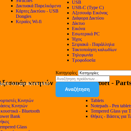
Switches
USB
Δικτυακά Παρελκόμενα
USB-C (Type C)
Κάρτες Δικτύου - USB
Αξεσουάρ Εικόνας
Dongles
Διάφορα Δικτύου
Κεραίες Wi-fi
Δίκτυο
Εικόνα
Εσωτερικά PC
Ήχος
Σειριακά - Παράλληλα
Τακτοποίηση καλωδίων
Τηλεφωνία
Τροφοδοσία
Κατηγορίες
Αξεσουάρ κινητών
Tablet - Part
ρείτε ό,τι χρειάζεστε εδώ!
Αναζήτηση
ορτιστές Κινητών
Tablets
άσεις Κινητών
Notepads - Pen tablet
κουστικά - Bluetooth
Tempered Glass για T
ower Bank
Θήκες - Βάσεις για T
ήκες
empered Glass