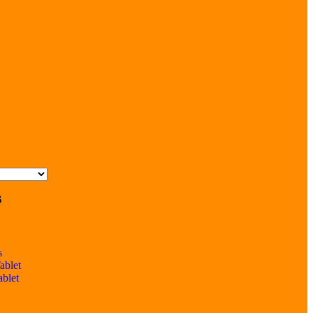
s
s
ablet
ablet