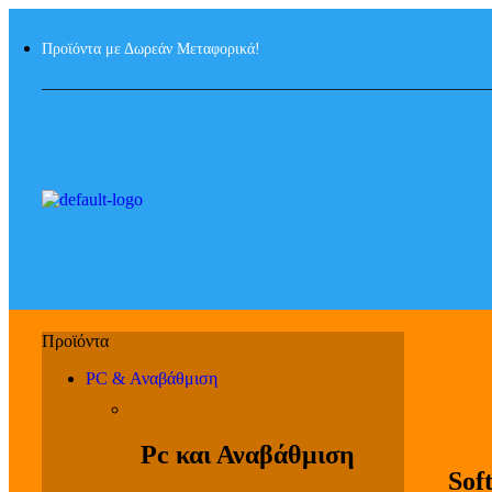
Προϊόντα με Δωρεάν Μεταφορικά!
PC & Αναβάθμιση
Pc και Αναβάθμιση
Sof