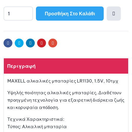
Προσθήκη Στο Καλάθι
A
l
Προσθ
t
e
ήκη
r
Facebook
Twitter
Linkedin
Pinterest
Email
n
a
στη
t
Περιγραφή
i
λίστα
v
MAXELL αλκαλικές μπαταρίες LR1130, 1.5V, 10τμχ
e
αγαπη
:
Υψηλής ποιότητας αλκαλικές μπαταρίες. Διαθέτουν
μένων
προηγμένη τεχνολογία για εξαιρετική διάρκεια ζωής
και κορυφαία απόδοση.
Τεχνικά Χαρακτηριστικά:
Τύπος: Αλκαλική μπαταρία