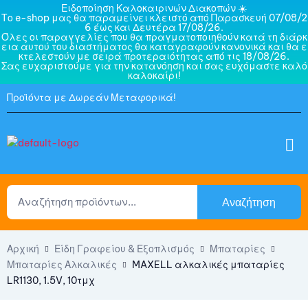
Ειδοποίηση Καλοκαιρινών Διακοπών ☀️
Το e-shop μας θα παραμείνει κλειστό από Παρασκευή 07/08/2
6 έως και Δευτέρα 17/08/26.
Όλες οι παραγγελίες που θα πραγματοποιηθούν κατά τη διάρκ
εια αυτού του διαστήματος θα καταγραφούν κανονικά και θα ε
κτελεστούν με σειρά προτεραιότητας από τις 18/08/26.
Σας ευχαριστούμε για την κατανόηση και σας ευχόμαστε καλό
καλοκαίρι!
Προϊόντα με Δωρεάν Μεταφορικά!
Αναζήτηση
Αρχική
Είδη Γραφείου & Εξοπλισμός
Μπαταρίες
Μπαταρίες Αλκαλικές
MAXELL αλκαλικές μπαταρίες
LR1130, 1.5V, 10τμχ