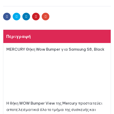
Προσθ
t
e
ήκη
r
Facebook
Twitter
Linkedin
Pinterest
Email
n
a
στη
t
Περιγραφή
i
λίστα
v
MERCURY Θήκη Wow Bumper για Samsung S8, Black
e
αγαπη
:
μένων
Η θήκη WOW Bumper View της Mercury προστατεύει
αποτελεσματικά όλο το τμήμα της συσκευής και