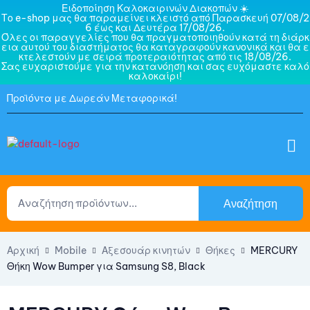
Ειδοποίηση Καλοκαιρινών Διακοπών ☀️
Το e-shop μας θα παραμείνει κλειστό από Παρασκευή 07/08/2
6 έως και Δευτέρα 17/08/26.
Όλες οι παραγγελίες που θα πραγματοποιηθούν κατά τη διάρκ
εια αυτού του διαστήματος θα καταγραφούν κανονικά και θα ε
κτελεστούν με σειρά προτεραιότητας από τις 18/08/26.
Σας ευχαριστούμε για την κατανόηση και σας ευχόμαστε καλό
καλοκαίρι!
Προϊόντα με Δωρεάν Μεταφορικά!
Αναζήτηση
Αρχική
Mobile
Αξεσουάρ κινητών
Θήκες
MERCURY
Θήκη Wow Bumper για Samsung S8, Black