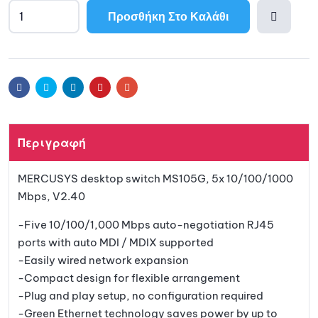
Προσθήκη Στο Καλάθι
Προσθ
ήκη
Facebook
Twitter
Linkedin
Pinterest
Email
στη
Περιγραφή
λίστα
MERCUSYS desktop switch MS105G, 5x 10/100/1000
αγαπη
Mbps, V2.40
μένων
-Five 10/100/1,000 Mbps auto-negotiation RJ45
ports with auto MDI / MDIX supported
-Easily wired network expansion
-Compact design for flexible arrangement
-Plug and play setup, no configuration required
-Green Ethernet technology saves power by up to