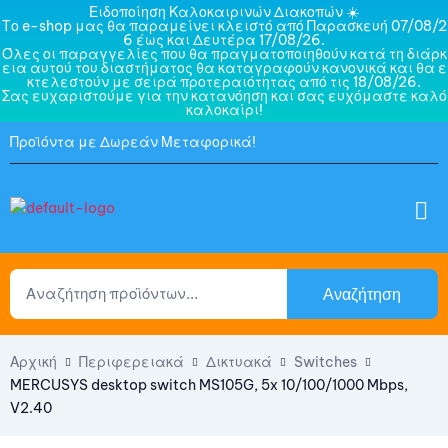
Ειδοποίηση Καλοκαιρινών Διακοπών ☀️
Το e-shop μας θα παραμείνει κλειστό από Παρασκευή 07/08/2
6 έως και Δευτέρα 17/08/26.
Όλες οι παραγγελίες που θα πραγματοποιηθούν κατά τη διάρκ
εια αυτού του διαστήματος θα καταγραφούν κανονικά και θα ε
κτελεστούν με σειρά προτεραιότητας από τις 18/08/26.
Σας ευχαριστούμε για την κατανόηση και σας ευχόμαστε καλό
καλοκαίρι!
Προϊόντα με Δωρεάν Μεταφορικά!
Αναζήτηση
Αρχική
Περιφερειακά
Δικτυακά
Switches
MERCUSYS desktop switch MS105G, 5x 10/100/1000 Mbps,
V2.40