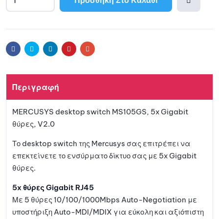
Προσθ
ήκη
Facebook
Twitter
Linkedin
Pinterest
Email
στη
Περιγραφή
λίστα
MERCUSYS desktop switch MS105GS, 5x Gigabit
αγαπη
θύρες, V2.0
μένων
Το desktop switch της Mercusys σας επιτρέπει να
επεκτείνετε το ενσύρματο δίκτυο σας με 5x Gigabit
θύρες.
5x θύρες Gigabit RJ45
Με 5 θύρες 10/100/1000Mbps Auto-Negotiation με
υποστήριξη Auto-MDI/MDIX για εύκολη και αξιόπιστη