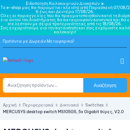
Ειδοποίηση Καλοκαιρινών Διακοπών ☀️
Το e-shop μας θα παραμείνει κλειστό από Παρασκευή 07/08/2
6 έως και Δευτέρα 17/08/26.
Όλες οι παραγγελίες που θα πραγματοποιηθούν κατά τη διάρκ
εια αυτού του διαστήματος θα καταγραφούν κανονικά και θα ε
κτελεστούν με σειρά προτεραιότητας από τις 18/08/26.
Σας ευχαριστούμε για την κατανόηση και σας ευχόμαστε καλό
καλοκαίρι!
Προϊόντα με Δωρεάν Μεταφορικά!
Αναζήτηση
Αρχική
Περιφερειακά
Δικτυακά
Switches
MERCUSYS desktop switch MS105GS, 5x Gigabit θύρες, V2.0