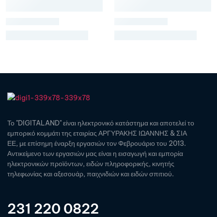
Το "DIGITALAND" είναι ηλεκτρονικό κατάστημα και αποτελεί το
εμπορικό κομμάτι της εταιρίας ΑΡΓΥΡΑΚΗΣ ΙΩΑΝΝΗΣ & ΣΙΑ
ΕΕ, με επίσημη έναρξη εργασιών τον Φεβρουάριο του 2013.
Αντικείμενο των εργασιών μας είναι η εισαγωγή και εμπορία
ηλεκτρονικών προϊόντων, ειδών πληροφορικής, κινητής
τηλεφωνίας και αξεσουάρ, παιχνιδιών και ειδών σπιτιού.
231 220 0822