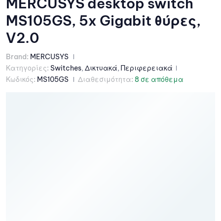
MERCUSYS desktop switch
MS105GS, 5x Gigabit θύρες,
V2.0
Brand:
MERCUSYS
Κατηγορίες:
Switches
,
Δικτυακά
,
Περιφερειακά
Κωδικός:
MS105GS
Διαθεσιμότητα:
8 σε απόθεμα