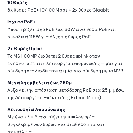
10 Θύρες
8x θύρες PoE+ 10/100 Mbps + 2x θύρες Gigabit
Ισχυρό PoE+
Υποστηρίζει ισχύ PoE έως 30W ανά θύρα PoE και
συνολικά 115W για όλες τις θύρες PoE
2x Θύρες Uplink
Το MS110CMP διαθέτει 2 θύρες uplink όταν
ενεργοποιείται η λειτουργία απομόνωσης — μία για
σύνδεση στο διαδίκτυο και μία για σύνδεση με το NVR
Μεγάλη εμβέλεια έως 250μ
Αυξάνει την απόσταση μετάδοσης PoE στα 25 μ μέσω
της Λειτουργίας Επέκτασης (Extend Mode)
Λειτουργία Απομόνωσης
Με ένα κλικ διαχωρίζει την κυκλοφορία
συγκεκριμένων θυρών για σταθερότητα και
ασφάλεια