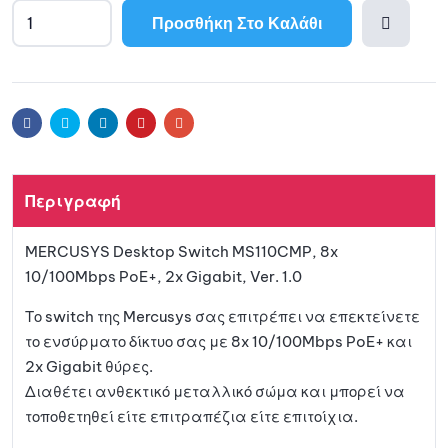
Προσθήκη Στο Καλάθι
A
l
Προσθ
t
e
ήκη
r
Facebook
Twitter
Linkedin
Pinterest
Email
n
a
στη
t
Περιγραφή
i
λίστα
v
MERCUSYS Desktop Switch MS110CMP, 8x
e
αγαπη
10/100Mbps PoE+, 2x Gigabit, Ver. 1.0
:
μένων
Το switch της Mercusys σας επιτρέπει να επεκτείνετε
το ενσύρματο δίκτυο σας με 8x 10/100Mbps PoE+ και
2x Gigabit θύρες.
Διαθέτει ανθεκτικό μεταλλικό σώμα και μπορεί να
τοποθετηθεί είτε επιτραπέζια είτε επιτοίχια.