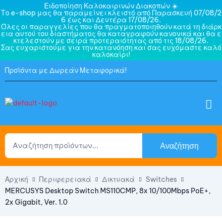
Ειδοποίηση Καλοκαιρινών Διακοπών ☀️
Το e-shop μας θα παραμείνει κλειστό από Παρασκευή 07/08/2
6 έως και Δευτέρα 17/08/26.
Όλες οι παραγγελίες που θα πραγματοποιηθούν κατά τη διάρκ
εια αυτού του διαστήματος θα καταγραφούν κανονικά και θα ε
κτελεστούν με σειρά προτεραιότητας από τις 18/08/26.
Σας ευχαριστούμε για την κατανόηση και σας ευχόμαστε καλό
καλοκαίρι!
Προϊόντα με Δωρεάν Μεταφορικά!
Αναζήτηση
Αρχική
Περιφερειακά
Δικτυακά
Switches
MERCUSYS Desktop Switch MS110CMP, 8x 10/100Mbps PoE+,
2x Gigabit, Ver. 1.0