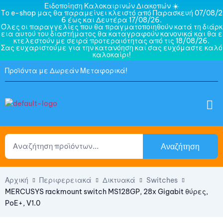
Ειδοποίηση Καλοκαιρινών Διακοπών ☀️
Το e-shop μας θα παραμείνει κλειστό από Παρασκευή 07/08/2
6 έως και Δευτέρα 17/08/26.
Όλες οι παραγγελίες που θα πραγματοποιηθούν κατά τη διάρκ
εια αυτού του διαστήματος θα καταγραφούν κανονικά και θα ε
κτελεστούν με σειρά προτεραιότητας από τις 18/08/26.
Σας ευχαριστούμε για την κατανόηση και σας ευχόμαστε καλό
καλοκαίρι!
Προϊόντα με Δωρεάν Μεταφορικά!
Αναζήτηση
Αρχική
Περιφερειακά
Δικτυακά
Switches
MERCUSYS rackmount switch MS128GP, 28x Gigabit θύρες,
PoE+, V1.0