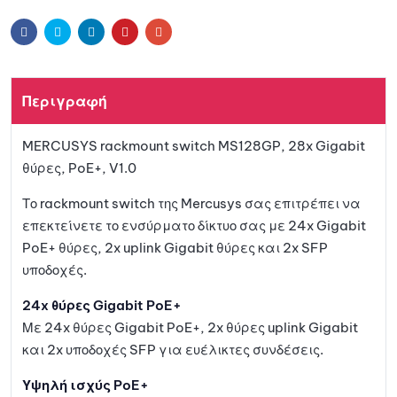
Facebook
Twitter
Linkedin
Pinterest
Email
Περιγραφή
MERCUSYS rackmount switch MS128GP, 28x Gigabit
θύρες, PoE+, V1.0
Το rackmount switch της Mercusys σας επιτρέπει να
επεκτείνετε το ενσύρματο δίκτυο σας με 24x Gigabit
PoE+ θύρες, 2x uplink Gigabit θύρες και 2x SFP
υποδοχές.
24x θύρες Gigabit PoE+
Με 24x θύρες Gigabit PoE+, 2x θύρες uplink Gigabit
και 2x υποδοχές SFP για ευέλικτες συνδέσεις.
Υψηλή ισχύς PoE+