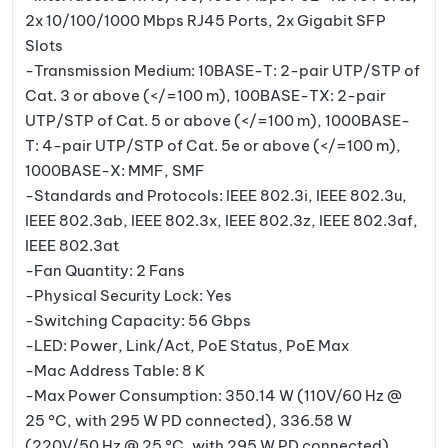
2x 10/100/1000 Mbps RJ45 Ports, 2x Gigabit SFP
Slots
-Transmission Medium: 10BASE-T: 2-pair UTP/STP of
Cat. 3 or above (</=100 m), 100BASE-TX: 2-pair
UTP/STP of Cat. 5 or above (</=100 m), 1000BASE-
T: 4-pair UTP/STP of Cat. 5e or above (</=100 m),
1000BASE-X: MMF, SMF
-Standards and Protocols: IEEE 802.3i, IEEE 802.3u,
IEEE 802.3ab, IEEE 802.3x, IEEE 802.3z, IEEE 802.3af,
IEEE 802.3at
-Fan Quantity: 2 Fans
-Physical Security Lock: Yes
-Switching Capacity: 56 Gbps
-LED: Power, Link/Act, PoE Status, PoE Max
-Mac Address Table: 8 K
-Max Power Consumption: 350.14 W (110V/60 Hz @
25 °C, with 295 W PD connected), 336.58 W
(220V/50 Hz @ 25 °C, with 295 W PD connected)