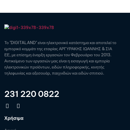
Το "DIGITALAND" είναι ηλεκτρονικό κατάστημα και αποτελεί το
εμπορικό κομμάτι της εταιρίας ΑΡΓΥΡΑΚΗΣ ΙΩΑΝΝΗΣ & ΣΙΑ
ΕΕ, με επίσημη έναρξη εργασιών τον Φεβρουάριο του 2013.
Αντικείμενο των εργασιών μας είναι η εισαγωγή και εμπορία
ηλεκτρονικών προϊόντων, ειδών πληροφορικής, κινητής
τηλεφωνίας και αξεσουάρ, παιχνιδιών και ειδών σπιτιού.
231 220 0822
Χρήσιμα