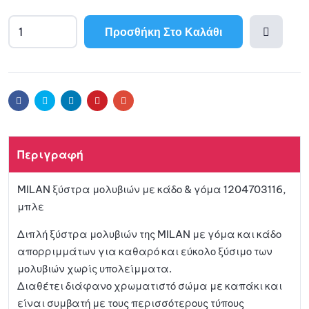
Προσθήκη Στο Καλάθι
A
l
Προσθ
t
e
ήκη
r
Facebook
Twitter
Linkedin
Pinterest
Email
n
a
στη
t
Περιγραφή
i
λίστα
v
MILAN ξύστρα μολυβιών με κάδο & γόμα 1204703116,
e
αγαπη
μπλε
:
μένων
Διπλή ξύστρα μολυβιών της MILAN με γόμα και κάδο
απορριμμάτων για καθαρό και εύκολο ξύσιμο των
μολυβιών χωρίς υπολείμματα.
Διαθέτει διάφανο χρωματιστό σώμα με καπάκι και
είναι συμβατή με τους περισσότερους τύπους