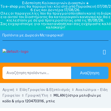
Ειδοποίηση Καλοκαιρινών Διακοπών ☀️
Το e-shop μας θα παραμείνει κλειστό από Παρασκευή 07/08/2
6 έως και Δευτέρα 17/08/26.
Όλες οι παραγγελίες που θα πραγματοποιηθούν κατά τη διάρκ
εια αυτού του διαστήματος θα καταγραφούν κανονικά και θα ε
κτελεστούν με σειρά προτεραιότητας από τις 18/08/26.
Σας ευχαριστούμε για την κατανόηση και σας ευχόμαστε καλό
καλοκαίρι!
Προϊόντα με Δωρεάν Μεταφορικά!
Αναζήτηση
Αρχική
Είδη Γραφείου & Εξοπλισμός
Αναλώσιμα - Είδη
Γραφείου
Γραφική Ύλη
MILAN ξύστρα μολυβιών με
κάδο & γόμα 1204703116, μπλε