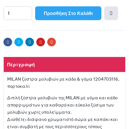
Προσθήκη Στο Καλάθι
A
l
Προσθ
t
e
ήκη
r
Facebook
Twitter
Linkedin
Pinterest
Email
n
a
στη
t
Περιγραφή
i
λίστα
v
MILAN ξύστρα μολυβιών με κάδο & γόμα 1204703116,
e
αγαπη
πορτοκαλί
:
μένων
Διπλή ξύστρα μολυβιών της MILAN με γόμα και κάδο
απορριμμάτων για καθαρό και εύκολο ξύσιμο των
μολυβιών χωρίς υπολείμματα.
Διαθέτει διάφανο χρωματιστό σώμα με καπάκι και
είναι συμβατή με τους περισσότερους τύπους