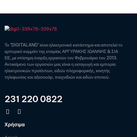
Το "DIGITALAND" είναι ηλεκτρονικό κατάστημα και αποτελεί το
εμπορικό κομμάτι της εταιρίας ΑΡΓΥΡΑΚΗΣ ΙΩΑΝΝΗΣ & ΣΙΑ
ΕΕ, με επίσημη έναρξη εργασιών τον Φεβρουάριο του 2013.
Αντικείμενο των εργασιών μας είναι η εισαγωγή και εμπορία
ηλεκτρονικών προϊόντων, ειδών πληροφορικής, κινητής
τηλεφωνίας και αξεσουάρ, παιχνιδιών και ειδών σπιτιού.
231 220 0822
Χρήσιμα