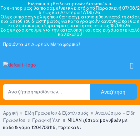
Ειδοποίηση Καλοκαιρινών Διακοπών ☀️
Το e-shop μας θα παραμείνει κλειστό από Παρασκευή 07/08/2
6 έως και Δευτέρα 17/08/26.
Όλες οι παραγγελίες που θα πραγματοποιηθούν κατά τη διάρκ
εια αυτού του διαστήματος θα καταγραφούν κανονικά και θα ε
κτελεστούν με σειρά προτεραιότητας από τις 18/08/26.
Σας ευχαριστούμε για την κατανόηση και σας ευχόμαστε καλό
καλοκαίρι!
Προϊόντα με Δωρεάν Μεταφορικά!
Αναζήτηση
Αρχική
Είδη Γραφείου & Εξοπλισμός
Αναλώσιμα - Είδη
Γραφείου
Γραφική Ύλη
MILAN ξύστρα μολυβιών με
κάδο & γόμα 1204703116, πορτοκαλί