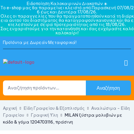
Ειδοποίηση Καλοκαιρινών Διακοπών ☀️
Το e-shop μας θα παραμείνει κλειστό από Παρασκευή 07/08/2
6 έως και Δευτέρα 17/08/26.
Όλες οι παραγγελίες που θα πραγματοποιηθούν κατά τη διάρκ
εια αυτού του διαστήματος θα καταγραφούν κανονικά και θα ε
κτελεστούν με σειρά προτεραιότητας από τις 18/08/26.
Σας ευχαριστούμε για την κατανόηση και σας ευχόμαστε καλό
καλοκαίρι!
Προϊόντα με Δωρεάν Μεταφορικά!
Αναζήτηση
Αρχική
Είδη Γραφείου & Εξοπλισμός
Αναλώσιμα - Είδη
Γραφείου
Γραφική Ύλη
MILAN ξύστρα μολυβιών με
κάδο & γόμα 1204703116, πράσινη