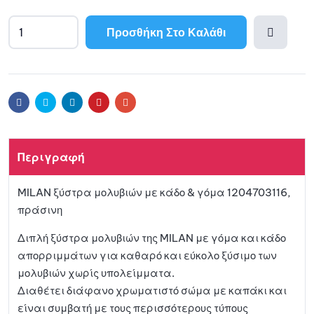
Προσθήκη Στο Καλάθι
A
l
Προσθ
t
e
ήκη
r
Facebook
Twitter
Linkedin
Pinterest
Email
n
a
στη
t
Περιγραφή
i
λίστα
v
MILAN ξύστρα μολυβιών με κάδο & γόμα 1204703116,
e
αγαπη
πράσινη
:
μένων
Διπλή ξύστρα μολυβιών της MILAN με γόμα και κάδο
απορριμμάτων για καθαρό και εύκολο ξύσιμο των
μολυβιών χωρίς υπολείμματα.
Διαθέτει διάφανο χρωματιστό σώμα με καπάκι και
είναι συμβατή με τους περισσότερους τύπους