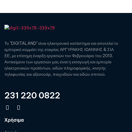
Το "DIGITALAND" είναι ηλεκτρονικό κατάστημα και αποτελεί το
εμπορικό κομμάτι της εταιρίας ΑΡΓΥΡΑΚΗΣ ΙΩΑΝΝΗΣ & ΣΙΑ
ΕΕ, με επίσημη έναρξη εργασιών τον Φεβρουάριο του 2013.
Αντικείμενο των εργασιών μας είναι η εισαγωγή και εμπορία
ηλεκτρονικών προϊόντων, ειδών πληροφορικής, κινητής
τηλεφωνίας και αξεσουάρ, παιχνιδιών και ειδών σπιτιού.
231 220 0822
Χρήσιμα