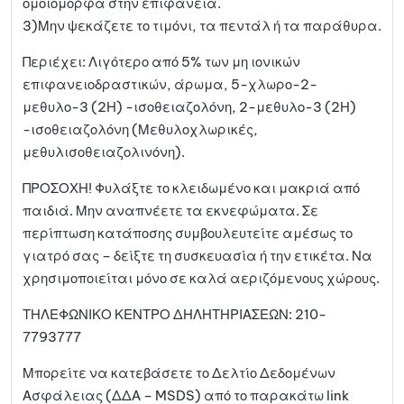
ομοιόμορφα στην επιφάνεια.
3)Μην ψεκάζετε το τιμόνι, τα πεντάλ ή τα παράθυρα.
Περιέχει: Λιγότερο από 5% των μη ιονικών
επιφανειοδραστικών, άρωμα, 5-χλωρο-2-
μεθυλο-3 (2Η) -ισοθειαζολόνη, 2-μεθυλο-3 (2Η)
-ισοθειαζολόνη (Μεθυλοχλωρικές,
μεθυλισοθειαζολινόνη).
ΠΡΟΣΟΧΗ! Φυλάξτε το κλειδωμένο και μακριά από
παιδιά. Μην αναπνέετε τα εκνεφώματα. Σε
περίπτωση κατάποσης συμβουλευτείτε αμέσως το
γιατρό σας – δείξτε τη συσκευασία ή την ετικέτα. Να
χρησιμοποιείται μόνο σε καλά αεριζόμενους χώρους.
ΤΗΛΕΦΩΝΙΚΟ ΚΕΝΤΡΟ ΔΗΛΗΤΗΡΙΑΣΕΩΝ: 210-
7793777
Μπορείτε να κατεβάσετε το Δελτίο Δεδομένων
Ασφάλειας (ΔΔΑ – MSDS) από το παρακάτω link