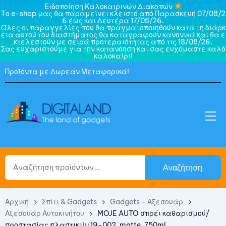
Ειδοποίηση Καλοκαιρινών Διακοπών
Το e-shop μας θα παραμείνει κλειστό από Παρασκευή 07/08/2
6 έως και Δευτέρα 17/08/26.
Όλες οι παραγγελίες που θα πραγματοποιηθούν κατά τη διάρκ
εια αυτού του διαστήματος θα καταγραφούν κανονικά και θα ε
κτελεστούν με σειρά προτεραιότητας από τις 18/08/26.
Σας ευχαριστούμε για την κατανόηση και σας ευχόμαστε καλό
καλοκαίρι!
Προϊόντα με Δωρεάν Μεταφορικά!
Αναζήτηση
Αρχική
Σπίτι & Gadgets
Gadgets - Αξεσουάρ
Αξεσουάρ Αυτοκινήτου
MOJE AUTO σπρέι καθαρισμού/
προστασίας πλαστικών 19-002, matte, 750ml