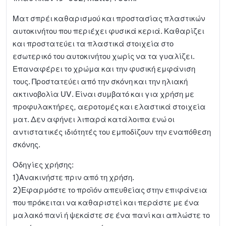
:
μένων
Ματ σπρέι καθαρισμού και προστασίας πλαστικών
αυτοκινήτου που περιέχει φυσικά κεριά. Καθαρίζει
και προστατεύει τα πλαστικά στοιχεία στο
εσωτερικό του αυτοκινήτου χωρίς να τα γυαλίζει.
Επαναφέρει το χρώμα και την φυσική εμφάνιση
τους. Προστατεύει από την σκόνη και την ηλιακή
ακτινοβολία UV. Είναι συμβατό και για χρήση με
προφυλακτήρες, αεροτομές και ελαστικά στοιχεία
ματ. Δεν αφήνει λιπαρά κατάλοιπα ενώ οι
αντιστατικές ιδιότητές του εμποδίζουν την εναπόθεση
σκόνης.
Οδηγίες χρήσης:
1)Ανακινήστε πριν από τη χρήση.
2)Εφαρμόστε το προϊόν απευθείας στην επιφάνεια
που πρόκειται να καθαριστεί και περάστε με ένα
μαλακό πανί ή ψεκάστε σε ένα πανί και απλώστε το