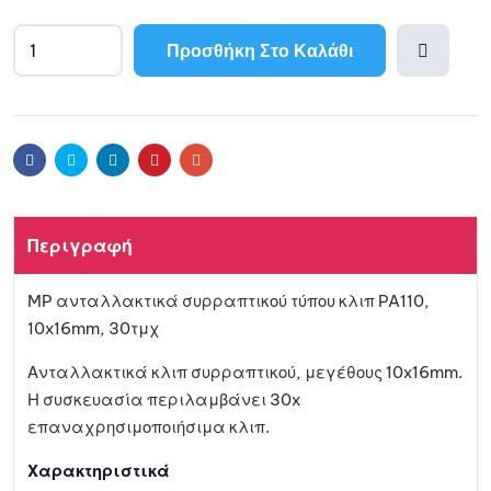
Προσθήκη Στο Καλάθι
Προσθ
ήκη
Facebook
Twitter
Linkedin
Pinterest
Email
στη
Περιγραφή
λίστα
MP ανταλλακτικά συρραπτικού τύπου κλιπ PA110,
αγαπη
10x16mm, 30τμχ
μένων
Ανταλλακτικά κλιπ συρραπτικού, μεγέθους 10x16mm.
Η συσκευασία περιλαμβάνει 30x
επαναχρησιμοποιήσιμα κλιπ.
Χαρακτηριστικά