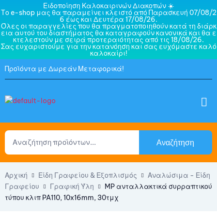
Ειδοποίηση Καλοκαιρινών Διακοπών ☀️
Το e-shop μας θα παραμείνει κλειστό από Παρασκευή 07/08/2
6 έως και Δευτέρα 17/08/26.
Όλες οι παραγγελίες που θα πραγματοποιηθούν κατά τη διάρκ
εια αυτού του διαστήματος θα καταγραφούν κανονικά και θα ε
κτελεστούν με σειρά προτεραιότητας από τις 18/08/26.
Σας ευχαριστούμε για την κατανόηση και σας ευχόμαστε καλό
καλοκαίρι!
Προϊόντα με Δωρεάν Μεταφορικά!
Αναζήτηση
Αρχική
Είδη Γραφείου & Εξοπλισμός
Αναλώσιμα - Είδη
Γραφείου
Γραφική Ύλη
MP ανταλλακτικά συρραπτικού
τύπου κλιπ PA110, 10x16mm, 30τμχ