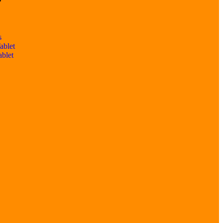
s
ablet
ablet