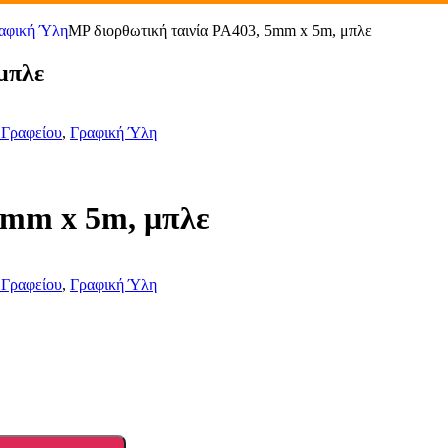
αφική Ύλη
MP διορθωτική ταινία PA403, 5mm x 5m, μπλε
μπλε
 Γραφείου
,
Γραφική Ύλη
5mm x 5m, μπλε
 Γραφείου
,
Γραφική Ύλη