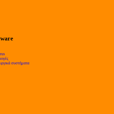
tware
rus
ογές
υργικά συστήματα