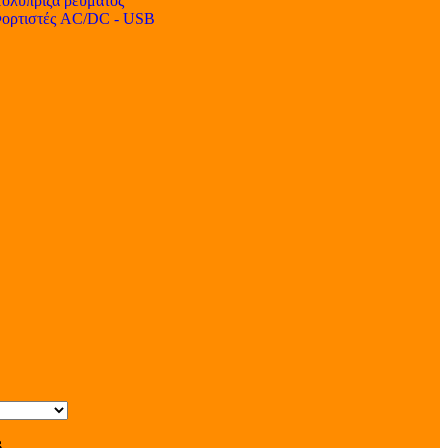
ολύπριζα ρεύματος
ορτιστές AC/DC - USB
s