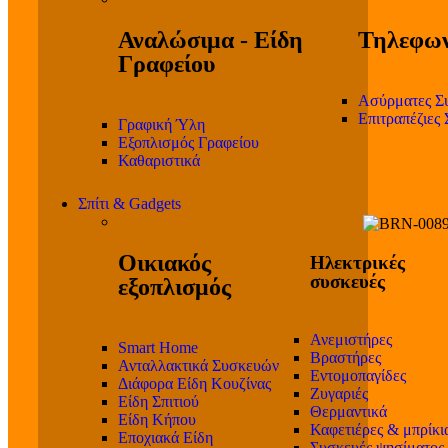
Αναλώσιμα - Είδη
Τηλεφων
Γραφείου
Ασύρματες Σ
Επιτραπέζιες
Γραφική Ύλη
Εξοπλισμός Γραφείου
Καθαριστικά
Σπίτι & Gadgets
Οικιακός
Ηλεκτρικές
συσκευές
εξοπλισμός
Ανεμιστήρες
Smart Home
Βραστήρες
Ανταλλακτικά Συσκευών
Εντομοπαγίδες
Διάφορα Είδη Κουζίνας
Ζυγαριές
Είδη Σπιτιού
Θερμαντικά
Είδη Κήπου
Καφετιέρες & μπρίκι
Εποχιακά Είδη
Συσκευές ψησίματος