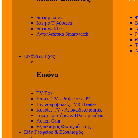
Smartphones
Φ
Κινητά Τηλέφωνα
Β
Smartwatches
Α
Ανταλλακτικά Smartwatch
P
Θ
T
Α
Εικόνα & Ήχος
Εικόνα
TV Box
Βάσεις TV - Projectors - PC
Βιντεοπροβολείς - VR Headset
Κεραίες TV - Αποκωδικοποιητές
Τηλεχειριστήρια & Πληκτρολόγια
Action Cam
Εξοπλισμός Φωτογράφισης
Είδη Γραφείου & Εξοπλισμός