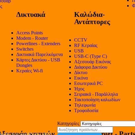
Π
σουάρ
Φ
ες
Δικτυακά
Καλώδια-
Αντάπτορες
Access Points
Modem - Router
CCTV
Powerlines - Extenders
RF Κεραίας
Switches
USB
Δικτυακά Παρελκόμενα
USB-C (Type C)
Κάρτες Δικτύου - USB
Αξεσουάρ Εικόνας
Dongles
Διάφορα Δικτύου
Κεραίες Wi-fi
Δίκτυο
Εικόνα
Εσωτερικά PC
Ήχος
Σειριακά - Παράλληλα
Τακτοποίηση καλωδίων
Τηλεφωνία
Τροφοδοσία
Κατηγορίες
Αξεσουάρ κινητών
Tablet - Part
ρείτε ό,τι χρειάζεστε εδώ!