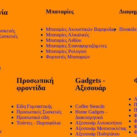
ία
Μπαταρίες
Διαφημ
Μπαταρίες Ακουστικών Βαρηκοΐας
Πινακίδ
υσκευές
Μπαταρίες Αλκαλικές
 Συσκευές
Μπαταρίες Λιθίου
Μπαταρίες Επαναφορτιζόμενες
Μπαταρίες Ρολογιού
Φορτιστές Μπαταριών
Προσωπική
Gadgets -
φροντίδα
Αξεσουάρ
Λ
Π
Είδη Γυμναστικής
Coffee Stencils
Π
Προσωπικές Συσκευές
Home Gadgets –
Φ
Προσωπικά είδη
Διακοσμητικά
Φ
Τσάντες - Πορτοφόλια
Αξεσουάρ Αυτοκινήτου
Φ
Αξεσουάρ Μοτοσυκλέτας
α
Φ
Αξεσουάρ Ποδηλάτου
-