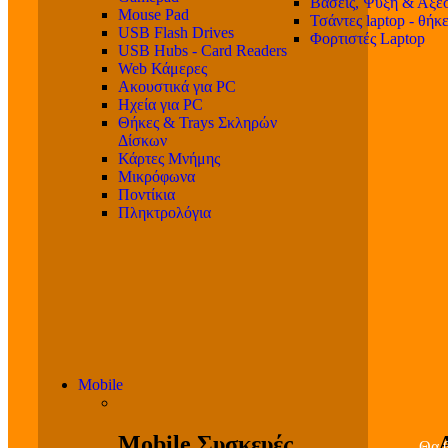
Βάσεις, Ψύξη & Αξε
Mouse Pad
Τσάντες laptop - θήκ
USB Flash Drives
Φορτιστές Laptop
USB Hubs - Card Readers
Web Κάμερες
Ακουστικά για PC
Ηχεία για PC
Θήκες & Trays Σκληρών
Δίσκων
Κάρτες Μνήμης
Μικρόφωνα
Ποντίκια
Πληκτρολόγια
Mobile
Mobile Συσκευές
Θα β