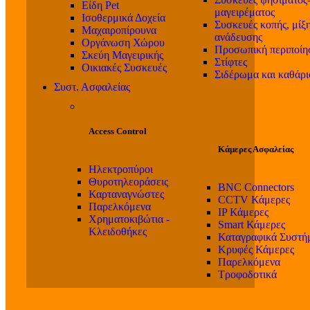
Είδη Pet
μαγειρέματος
Ισοθερμικά Δοχεία
Συσκευές κοπής, μίξη
Μαχαιροπίρουνα
ανάδευσης
Οργάνωση Χώρου
Προσωπική περιποίη
Σκεύη Μαγειρικής
Στίφτες
Οικιακές Συσκευές
Σιδέρωμα και καθάρ
Συστ. Ασφαλείας
Access Control
Κάμερες Ασφαλείας
Ηλεκτροπύροι
Θυροτηλεοράσεις
BNC Connectors
Καρταναγνώστες
CCTV Κάμερες
Παρελκόμενα
IP Κάμερες
Χρηματοκιβώτια -
Smart Κάμερες
Κλειδοθήκες
Καταγραφικά Συστή
Κρυφές Κάμερες
Παρελκόμενα
Τροφοδοτικά