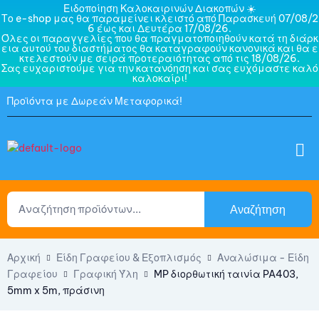
Ειδοποίηση Καλοκαιρινών Διακοπών ☀️
Το e-shop μας θα παραμείνει κλειστό από Παρασκευή 07/08/2
6 έως και Δευτέρα 17/08/26.
Όλες οι παραγγελίες που θα πραγματοποιηθούν κατά τη διάρκ
εια αυτού του διαστήματος θα καταγραφούν κανονικά και θα ε
κτελεστούν με σειρά προτεραιότητας από τις 18/08/26.
Σας ευχαριστούμε για την κατανόηση και σας ευχόμαστε καλό
καλοκαίρι!
Προϊόντα με Δωρεάν Μεταφορικά!
Αναζήτηση
Αρχική
Είδη Γραφείου & Εξοπλισμός
Αναλώσιμα - Είδη
Γραφείου
Γραφική Ύλη
MP διορθωτική ταινία PA403,
5mm x 5m, πράσινη