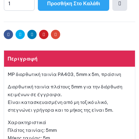
Προσθήκη Στο Καλάθι
A
l
Προσθ
t
e
ήκη
r
Facebook
Twitter
Linkedin
Pinterest
Email
n
a
στη
t
Περιγραφή
i
λίστα
v
MP διορθωτική ταινία PA403, 5mm x 5m, πράσινη
e
αγαπη
:
Διορθωτική ταινία πλάτους 5mm για την διόρθωση
μένων
κειμένων σε έγγραφα.
Είναι κατασκευασμένη από μη τοξικό υλικό,
στεγνώνει γρήγορα και το μήκος της είναι 5m.
Χαρακτηριστικά
Πλάτος ταινίας: 5mm
Μήκος ταινίας: 5m