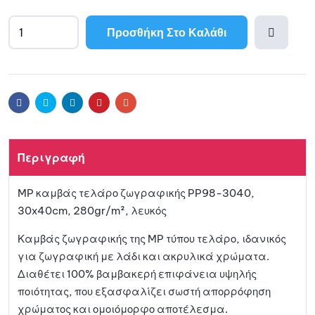
Προσθήκη Στο Καλάθι
A
l
Προσθ
t
e
ήκη
r
Facebook
Twitter
Linkedin
Pinterest
Email
n
a
στη
t
Περιγραφή
i
λίστα
v
MP καμβάς τελάρο ζωγραφικής PP98-3040,
e
αγαπη
30x40cm, 280gr/m², λευκός
:
μένων
Καμβάς ζωγραφικής της MP τύπου τελάρο, ιδανικός
για ζωγραφική με λάδι και ακρυλικά χρώματα.
Διαθέτει 100% βαμβακερή επιφάνεια υψηλής
ποιότητας, που εξασφαλίζει σωστή απορρόφηση
χρώματος και ομοιόμορφο αποτέλεσμα.