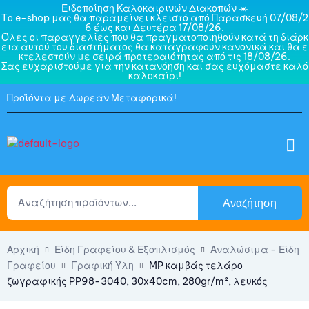
Ειδοποίηση Καλοκαιρινών Διακοπών ☀️
Το e-shop μας θα παραμείνει κλειστό από Παρασκευή 07/08/2
6 έως και Δευτέρα 17/08/26.
Όλες οι παραγγελίες που θα πραγματοποιηθούν κατά τη διάρκ
εια αυτού του διαστήματος θα καταγραφούν κανονικά και θα ε
κτελεστούν με σειρά προτεραιότητας από τις 18/08/26.
Σας ευχαριστούμε για την κατανόηση και σας ευχόμαστε καλό
καλοκαίρι!
Προϊόντα με Δωρεάν Μεταφορικά!
Αναζήτηση
Αρχική
Είδη Γραφείου & Εξοπλισμός
Αναλώσιμα - Είδη
Γραφείου
Γραφική Ύλη
MP καμβάς τελάρο
ζωγραφικής PP98-3040, 30x40cm, 280gr/m², λευκός