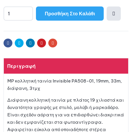
Προσθήκη Στο Καλάθι
A
l
Προσθ
t
e
ήκη
r
Facebook
Twitter
Linkedin
Pinterest
Email
n
a
στη
t
Περιγραφή
i
λίστα
v
MP κολλητική ταινία Invisible PA508-01, 19mm, 33m,
e
αγαπη
διάφανη, 3τμχ
:
μένων
Διάφανη κολλητική ταινία με πλάτος 19 χιλιοστά και
δυνατότητα γραφής με στυλό, μολύβι ή μαρκαδόρο.
Είναι σχεδόν αόρατη για να επιδιορθώνει διακριτικά
και δεν εμφανίζεται στα φωτοαντίγραφα.
Αφαιρείται εύκολα από οποιαδήποτε στέρεα