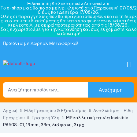
Ειδοποίηση Καλοκαιρινών Διακοπών ☀️
Το e-shop μας θα παραμείνει κλειστό από Παρασκευή 07/08/2
6 έως και Δευτέρα 17/08/26.
Όλες οι παραγγελίες που θα πραγματοποιηθούν κατά τη διάρκ
εια αυτού του διαστήματος θα καταγραφούν κανονικά και θα ε
κτελεστούν με σειρά προτεραιότητας από τις 18/08/26.
Σας ευχαριστούμε για την κατανόηση και σας ευχόμαστε καλό
καλοκαίρι!
Προϊόντα με Δωρεάν Μεταφορικά!
Αναζήτηση
Αρχική
Είδη Γραφείου & Εξοπλισμός
Αναλώσιμα - Είδη
Γραφείου
Γραφική Ύλη
MP κολλητική ταινία Invisible
PA508-01, 19mm, 33m, διάφανη, 3τμχ