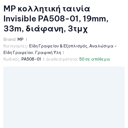
MP κολλητική ταινία
Invisible PA508-01, 19mm,
33m, διάφανη, 3τμχ
Brand:
MP
Κατηγορίες:
Είδη Γραφείου & Εξοπλισμός
,
Αναλώσιμα -
Είδη Γραφείου
,
Γραφική Ύλη
Κωδικός:
PA508-01
Διαθεσιμότητα:
50 σε απόθεμα