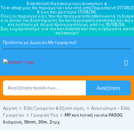
Ειδοποίηση Καλοκαιρινών Διακοπών ☀️
Το e-shop μας θα παραμείνει κλειστό από Παρασκευή 07/08/2
6 έως και Δευτέρα 17/08/26.
Όλες οι παραγγελίες που θα πραγματοποιηθούν κατά τη διάρκ
εια αυτού του διαστήματος θα καταγραφούν κανονικά και θα ε
κτελεστούν με σειρά προτεραιότητας από τις 18/08/26.
Σας ευχαριστούμε για την κατανόηση και σας ευχόμαστε καλό
καλοκαίρι!
Προϊόντα με Δωρεάν Μεταφορικά!
Αναζήτηση
Αρχική
Είδη Γραφείου & Εξοπλισμός
Αναλώσιμα - Είδη
Γραφείου
Γραφική Ύλη
MP κολλητική ταινία PA500,
διάφανη, 18mm, 30m, 2τμχ