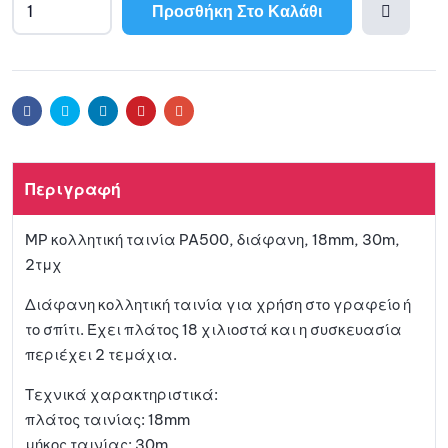
Προσθήκη Στο Καλάθι
Προσθ
ήκη
Facebook
Twitter
Linkedin
Pinterest
Email
στη
Περιγραφή
λίστα
MP κολλητική ταινία PA500, διάφανη, 18mm, 30m,
αγαπη
2τμχ
μένων
Διάφανη κολλητική ταινία για χρήση στο γραφείο ή
το σπίτι. Έχει πλάτος 18 χιλιοστά και η συσκευασία
περιέχει 2 τεμάχια.
Τεχνικά χαρακτηριστικά:
πλάτος ταινίας: 18mm
μήκος ταινίας: 30m