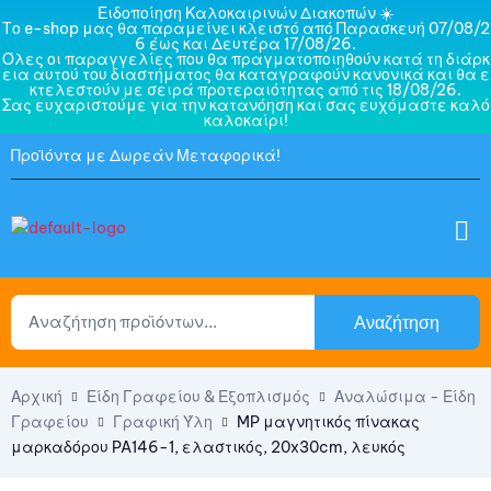
Ειδοποίηση Καλοκαιρινών Διακοπών ☀️
Το e-shop μας θα παραμείνει κλειστό από Παρασκευή 07/08/2
6 έως και Δευτέρα 17/08/26.
Όλες οι παραγγελίες που θα πραγματοποιηθούν κατά τη διάρκ
εια αυτού του διαστήματος θα καταγραφούν κανονικά και θα ε
κτελεστούν με σειρά προτεραιότητας από τις 18/08/26.
Σας ευχαριστούμε για την κατανόηση και σας ευχόμαστε καλό
καλοκαίρι!
Προϊόντα με Δωρεάν Μεταφορικά!
Αναζήτηση
Αρχική
Είδη Γραφείου & Εξοπλισμός
Αναλώσιμα - Είδη
Γραφείου
Γραφική Ύλη
MP μαγνητικός πίνακας
μαρκαδόρου PA146-1, ελαστικός, 20x30cm, λευκός