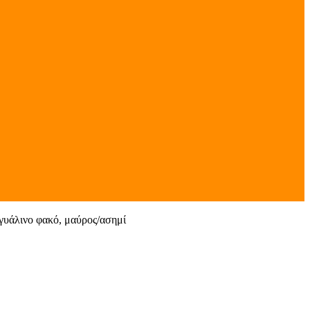
γυάλινο φακό, μαύρος/ασημί