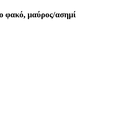
ο φακό, μαύρος/ασημί