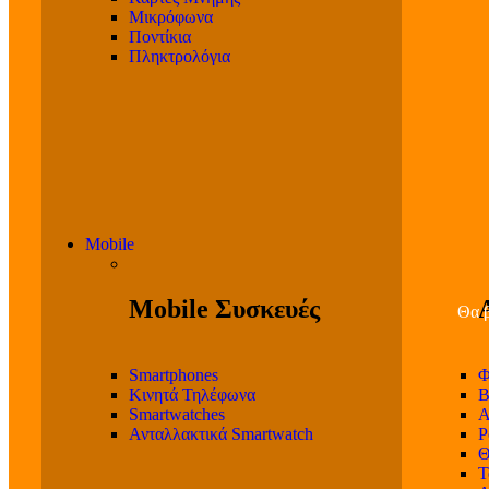
Μικρόφωνα
Ποντίκια
Πληκτρολόγια
Mobile
Mobile Συσκευές
Θα β
Smartphones
Φ
Κινητά Τηλέφωνα
Β
Smartwatches
Α
Ανταλλακτικά Smartwatch
P
Θ
T