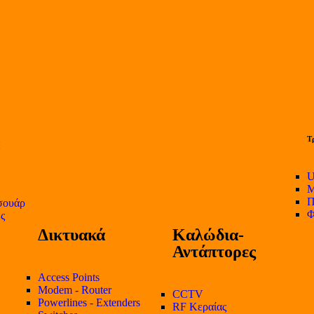
Τ
U
Μ
Π
σουάρ
Φ
ες
Δικτυακά
Καλώδια-
Αντάπτορες
Access Points
Modem - Router
CCTV
Powerlines - Extenders
RF Κεραίας