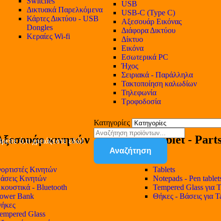
Switches
USB
Δικτυακά Παρελκόμενα
USB-C (Type C)
Κάρτες Δικτύου - USB
Αξεσουάρ Εικόνας
Dongles
Διάφορα Δικτύου
Κεραίες Wi-fi
Δίκτυο
Εικόνα
Εσωτερικά PC
Ήχος
Σειριακά - Παράλληλα
Τακτοποίηση καλωδίων
Τηλεφωνία
Τροφοδοσία
Κατηγορίες
Αξεσουάρ κινητών
Tablet - Part
ρείτε ό,τι χρειάζεστε εδώ!
Αναζήτηση
ορτιστές Κινητών
Tablets
άσεις Κινητών
Notepads - Pen tablet
κουστικά - Bluetooth
Tempered Glass για T
ower Bank
Θήκες - Βάσεις για T
ήκες
empered Glass