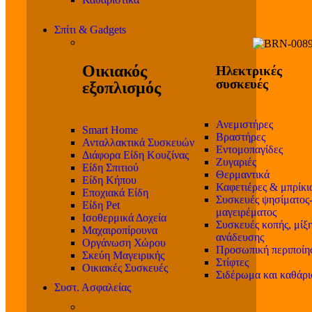
Σπίτι & Gadgets
Οικιακός
Ηλεκτρικές
συσκευές
εξοπλισμός
Ανεμιστήρες
Smart Home
Βραστήρες
Ανταλλακτικά Συσκευών
Εντομοπαγίδες
Διάφορα Είδη Κουζίνας
Ζυγαριές
Είδη Σπιτιού
Θερμαντικά
Είδη Κήπου
Καφετιέρες & μπρίκι
Εποχιακά Είδη
Συσκευές ψησίματος
Είδη Pet
μαγειρέματος
Ισοθερμικά Δοχεία
Συσκευές κοπής, μίξη
Μαχαιροπίρουνα
ανάδευσης
Οργάνωση Χώρου
Προσωπική περιποίη
Σκεύη Μαγειρικής
Στίφτες
Οικιακές Συσκευές
Σιδέρωμα και καθάρ
Συστ. Ασφαλείας