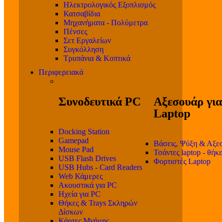
Ηλεκτρολογικός Εξοπλισμός
Κατσαβίδια
Μηχανήματα - Πολύμετρα
Πένσες
Σετ Εργαλείων
Συγκόλληση
Τρυπάνια & Κοπτικά
Περιφερειακά
Συνοδευτικά PC
Αξεσουάρ για
Laptop
Docking Station
Gamepad
Βάσεις, Ψύξη & Αξε
Mouse Pad
Τσάντες laptop - θήκ
USB Flash Drives
Φορτιστές Laptop
USB Hubs - Card Readers
Web Κάμερες
Ακουστικά για PC
Ηχεία για PC
Θήκες & Trays Σκληρών
Δίσκων
Κάρτες Μνήμης