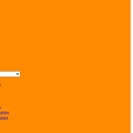
s
s
ablet
ablet