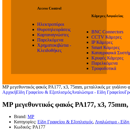
Access Control
Κάμερες Ασφαλείας
Ηλεκτροπύροι
Θυροτηλεοράσεις
BNC Connectors
Καρταναγνώστες
CCTV Κάμερες
Παρελκόμενα
IP Κάμερες
Χρηματοκιβώτια -
Smart Κάμερες
Κλειδοθήκες
Καταγραφικά Συστή
Κρυφές Κάμερες
Παρελκόμενα
Τροφοδοτικά
MP μεγεθυντικός φακός PA177, x3, 75mm, μεταλλικός με γυάλινο 
Αρχική
Είδη Γραφείου & Εξοπλισμός
Αναλώσιμα - Είδη Γραφείου
Γρ
MP μεγεθυντικός φακός PA177, x3, 75mm, 
Brand:
MP
Κατηγορίες:
Είδη Γραφείου & Εξοπλισμός
,
Αναλώσιμα - Είδη
Κωδικός:
PA177