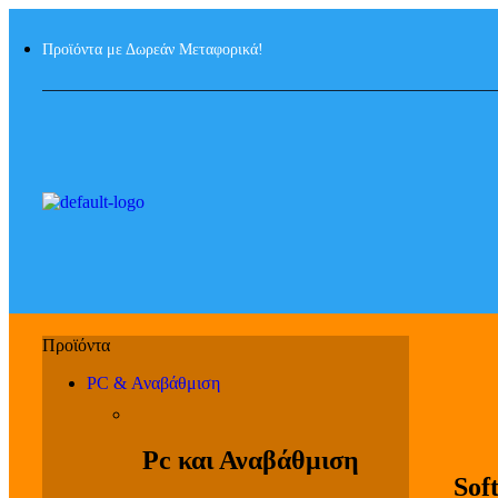
Προϊόντα με Δωρεάν Μεταφορικά!
PC & Αναβάθμιση
Pc και Αναβάθμιση
Sof