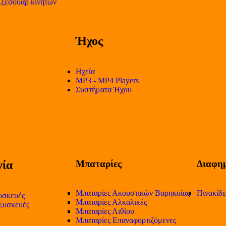
ξεσουάρ κινητών
Ήχος
Ηχεία
MP3 - MP4 Players
Συστήματα Ήχου
ία
Μπαταρίες
Διαφημ
Μπαταρίες Ακουστικών Βαρηκοΐας
Πινακίδ
υσκευές
Μπαταρίες Αλκαλικές
 Συσκευές
Μπαταρίες Λιθίου
Μπαταρίες Επαναφορτιζόμενες