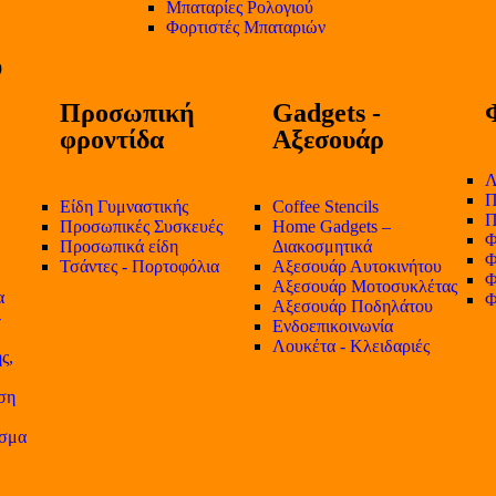
Μπαταρίες Ρολογιού
Φορτιστές Μπαταριών
Προσωπική
Gadgets -
φροντίδα
Αξεσουάρ
Λ
Π
Είδη Γυμναστικής
Coffee Stencils
Π
Προσωπικές Συσκευές
Home Gadgets –
Φ
Προσωπικά είδη
Διακοσμητικά
Φ
Τσάντες - Πορτοφόλια
Αξεσουάρ Αυτοκινήτου
Φ
Αξεσουάρ Μοτοσυκλέτας
α
Φ
Αξεσουάρ Ποδηλάτου
-
Ενδοεπικοινωνία
Λουκέτα - Κλειδαριές
ς,
ση
ισμα