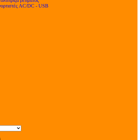
ολύπριζα ρεύματος
ορτιστές AC/DC - USB
s