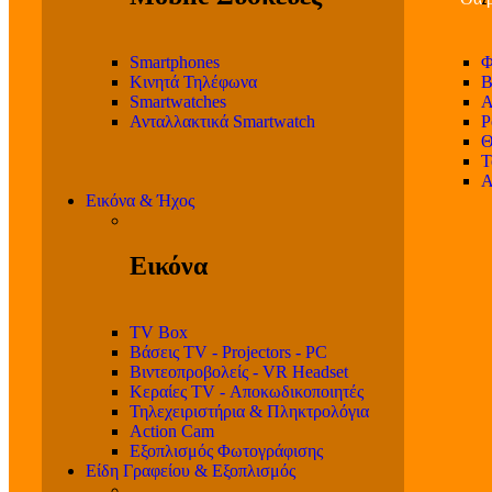
Smartphones
Φ
Κινητά Τηλέφωνα
Β
Smartwatches
Α
Ανταλλακτικά Smartwatch
P
Θ
T
Α
Εικόνα & Ήχος
Εικόνα
TV Box
Βάσεις TV - Projectors - PC
Βιντεοπροβολείς - VR Headset
Κεραίες TV - Αποκωδικοποιητές
Τηλεχειριστήρια & Πληκτρολόγια
Action Cam
Εξοπλισμός Φωτογράφισης
Είδη Γραφείου & Εξοπλισμός