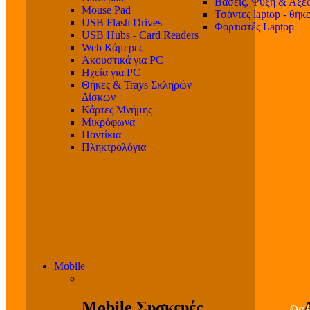
Βάσεις, Ψύξη & Αξε
Mouse Pad
Τσάντες laptop - θήκ
USB Flash Drives
Φορτιστές Laptop
USB Hubs - Card Readers
Web Κάμερες
Ακουστικά για PC
Ηχεία για PC
Θήκες & Trays Σκληρών
Δίσκων
Κάρτες Μνήμης
Μικρόφωνα
Ποντίκια
Πληκτρολόγια
Mobile
Mobile Συσκευές
Θα β