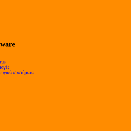
tware
rus
ογές
υργικά συστήματα