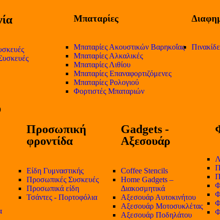
ία
Μπαταρίες
Διαφημ
Μπαταρίες Ακουστικών Βαρηκοΐας
Πινακίδ
υσκευές
Μπαταρίες Αλκαλικές
 Συσκευές
Μπαταρίες Λιθίου
Μπαταρίες Επαναφορτιζόμενες
Μπαταρίες Ρολογιού
Φορτιστές Μπαταριών
Προσωπική
Gadgets -
φροντίδα
Αξεσουάρ
Λ
Π
Είδη Γυμναστικής
Coffee Stencils
Π
Προσωπικές Συσκευές
Home Gadgets –
Φ
Προσωπικά είδη
Διακοσμητικά
Φ
Τσάντες - Πορτοφόλια
Αξεσουάρ Αυτοκινήτου
Φ
Αξεσουάρ Μοτοσυκλέτας
α
Φ
Αξεσουάρ Ποδηλάτου
-