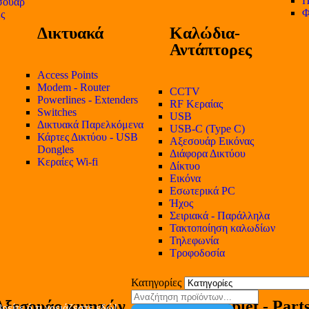
Π
σουάρ
Φ
ες
Δικτυακά
Καλώδια-
Αντάπτορες
Access Points
Modem - Router
CCTV
Powerlines - Extenders
RF Κεραίας
Switches
USB
Δικτυακά Παρελκόμενα
USB-C (Type C)
Κάρτες Δικτύου - USB
Αξεσουάρ Εικόνας
Dongles
Διάφορα Δικτύου
Κεραίες Wi-fi
Δίκτυο
Εικόνα
Εσωτερικά PC
Ήχος
Σειριακά - Παράλληλα
Τακτοποίηση καλωδίων
Τηλεφωνία
Τροφοδοσία
Κατηγορίες
Αξεσουάρ κινητών
Tablet - Part
ρείτε ό,τι χρειάζεστε εδώ!