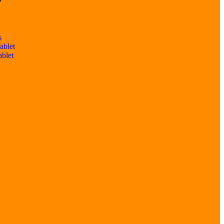
s
ablet
ablet