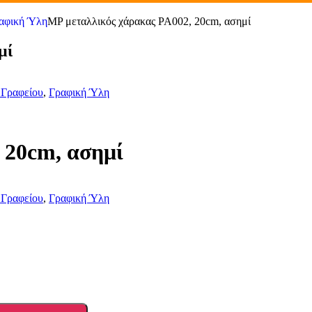
αφική Ύλη
MP μεταλλικός χάρακας PA002, 20cm, ασημί
μί
 Γραφείου
,
Γραφική Ύλη
 20cm, ασημί
 Γραφείου
,
Γραφική Ύλη