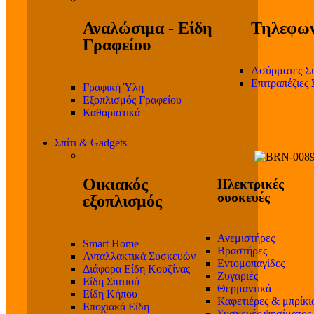
Αναλώσιμα - Είδη
Τηλεφων
Γραφείου
Ασύρματες Σ
Επιτραπέζιες
Γραφική Ύλη
Εξοπλισμός Γραφείου
Καθαριστικά
Σπίτι & Gadgets
Οικιακός
Ηλεκτρικές
συσκευές
εξοπλισμός
Ανεμιστήρες
Smart Home
Βραστήρες
Ανταλλακτικά Συσκευών
Εντομοπαγίδες
Διάφορα Είδη Κουζίνας
Ζυγαριές
Είδη Σπιτιού
Θερμαντικά
Είδη Κήπου
Καφετιέρες & μπρίκι
Εποχιακά Είδη
Συσκευές ψησίματος