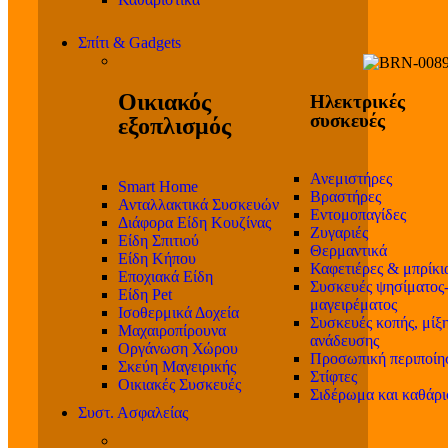
Σπίτι & Gadgets
Οικιακός
Ηλεκτρικές
συσκευές
εξοπλισμός
Ανεμιστήρες
Smart Home
Βραστήρες
Ανταλλακτικά Συσκευών
Εντομοπαγίδες
Διάφορα Είδη Κουζίνας
Ζυγαριές
Είδη Σπιτιού
Θερμαντικά
Είδη Κήπου
Καφετιέρες & μπρίκι
Εποχιακά Είδη
Συσκευές ψησίματος
Είδη Pet
μαγειρέματος
Ισοθερμικά Δοχεία
Συσκευές κοπής, μίξη
Μαχαιροπίρουνα
ανάδευσης
Οργάνωση Χώρου
Προσωπική περιποίη
Σκεύη Μαγειρικής
Στίφτες
Οικιακές Συσκευές
Σιδέρωμα και καθάρ
Συστ. Ασφαλείας