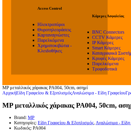
Access Control
Κάμερες Ασφαλείας
Ηλεκτροπύροι
Θυροτηλεοράσεις
BNC Connectors
Καρταναγνώστες
CCTV Κάμερες
Παρελκόμενα
IP Κάμερες
Χρηματοκιβώτια -
Smart Κάμερες
Κλειδοθήκες
Καταγραφικά Συστή
Κρυφές Κάμερες
Παρελκόμενα
Τροφοδοτικά
MP μεταλλικός χάρακας PA004, 50cm, ασημί
Αρχική
Είδη Γραφείου & Εξοπλισμός
Αναλώσιμα - Είδη Γραφείου
Γρ
MP μεταλλικός χάρακας PA004, 50cm, αση
Brand:
MP
Κατηγορίες:
Είδη Γραφείου & Εξοπλισμός
,
Αναλώσιμα - Είδη
Κωδικός:
PA004