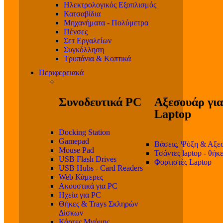
Ηλεκτρολογικός Εξοπλισμός
Κατσαβίδια
Μηχανήματα - Πολύμετρα
Πένσες
Σετ Εργαλείων
Συγκόλληση
Τρυπάνια & Κοπτικά
Περιφερειακά
Συνοδευτικά PC
Αξεσουάρ για
Laptop
Docking Station
Gamepad
Βάσεις, Ψύξη & Αξε
Mouse Pad
Τσάντες laptop - θήκ
USB Flash Drives
Φορτιστές Laptop
USB Hubs - Card Readers
Web Κάμερες
Ακουστικά για PC
Ηχεία για PC
Θήκες & Trays Σκληρών
Δίσκων
Κάρτες Μνήμης