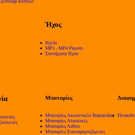
ξεσουάρ κινητών
Ήχος
Ηχεία
MP3 - MP4 Players
Συστήματα Ήχου
ία
Μπαταρίες
Διαφημ
Μπαταρίες Ακουστικών Βαρηκοΐας
Πινακίδ
υσκευές
Μπαταρίες Αλκαλικές
 Συσκευές
Μπαταρίες Λιθίου
Μπαταρίες Επαναφορτιζόμενες