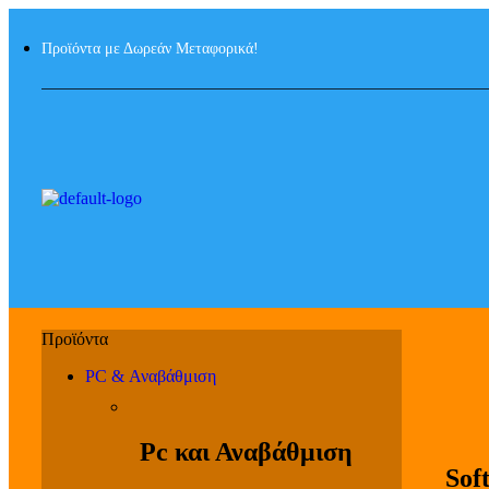
Προϊόντα με Δωρεάν Μεταφορικά!
PC & Αναβάθμιση
Pc και Αναβάθμιση
Sof