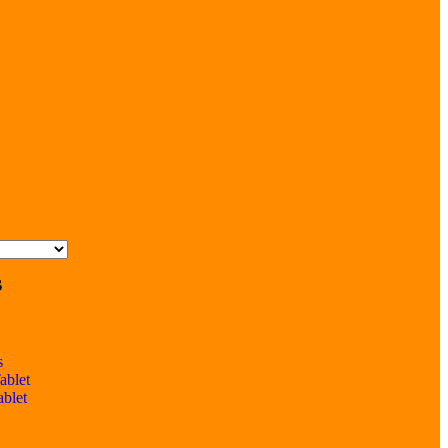
s
s
ablet
ablet