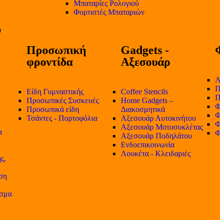
Μπαταρίες Ρολογιού
Φορτιστές Μπαταριών
Προσωπική
Gadgets -
φροντίδα
Αξεσουάρ
Λ
Π
Είδη Γυμναστικής
Coffee Stencils
Π
Προσωπικές Συσκευές
Home Gadgets –
Φ
Προσωπικά είδη
Διακοσμητικά
Φ
Τσάντες - Πορτοφόλια
Αξεσουάρ Αυτοκινήτου
Φ
Αξεσουάρ Μοτοσυκλέτας
α
Φ
Αξεσουάρ Ποδηλάτου
-
Ενδοεπικοινωνία
Λουκέτα - Κλειδαριές
ς,
ση
ισμα