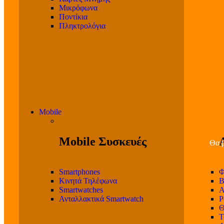
Μικρόφωνα
Ποντίκια
Πληκτρολόγια
Mobile
Mobile Συσκευές
Θα β
Smartphones
Φ
Κινητά Τηλέφωνα
Β
Smartwatches
Α
Ανταλλακτικά Smartwatch
P
Θ
T