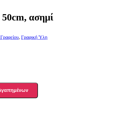
 50cm, ασημί
 Γραφείου
,
Γραφική Ύλη
 Αγαπημένων