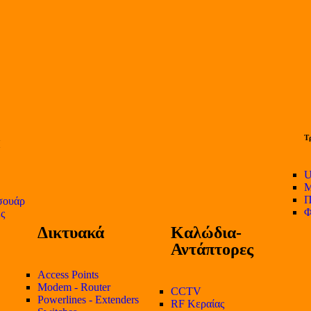
Τ
U
Μ
Π
σουάρ
Φ
ες
Δικτυακά
Καλώδια-
Αντάπτορες
Access Points
Modem - Router
CCTV
Powerlines - Extenders
RF Κεραίας