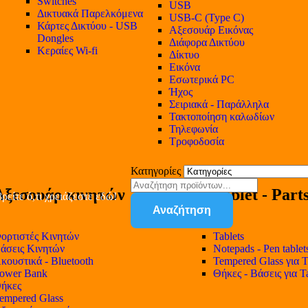
Switches
USB
Δικτυακά Παρελκόμενα
USB-C (Type C)
Κάρτες Δικτύου - USB
Αξεσουάρ Εικόνας
Dongles
Διάφορα Δικτύου
Κεραίες Wi-fi
Δίκτυο
Εικόνα
Εσωτερικά PC
Ήχος
Σειριακά - Παράλληλα
Τακτοποίηση καλωδίων
Τηλεφωνία
Τροφοδοσία
Κατηγορίες
Αξεσουάρ κινητών
Tablet - Part
ρείτε ό,τι χρειάζεστε εδώ!
Αναζήτηση
ορτιστές Κινητών
Tablets
άσεις Κινητών
Notepads - Pen tablet
κουστικά - Bluetooth
Tempered Glass για T
ower Bank
Θήκες - Βάσεις για T
ήκες
empered Glass