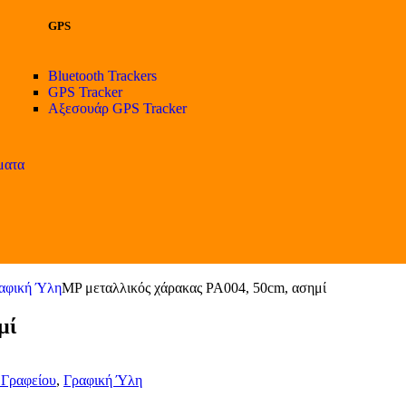
GPS
Bluetooth Trackers
GPS Tracker
Αξεσουάρ GPS Tracker
ματα
αφική Ύλη
MP μεταλλικός χάρακας PA004, 50cm, ασημί
μί
 Γραφείου
,
Γραφική Ύλη