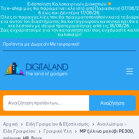
Ειδοποίηση Καλοκαιρινών Διακοπών
Το e-shop μας θα παραμείνει κλειστό από Παρασκευή 07/08/2
6 έως και Δευτέρα 17/08/26.
Όλες οι παραγγελίες που θα πραγματοποιηθούν κατά τη διάρκ
εια αυτού του διαστήματος θα καταγραφούν κανονικά και θα ε
κτελεστούν με σειρά προτεραιότητας από τις 18/08/26.
Σας ευχαριστούμε για την κατανόηση και σας ευχόμαστε καλό
καλοκαίρι!
Προϊόντα με Δωρεάν Μεταφορικά!
Αναζήτηση
Αρχική
Είδη Γραφείου & Εξοπλισμός
Αναλώσιμα -
Είδη Γραφείου
Γραφική Ύλη
MP ξύλινο μολύβι PE300,
τρίγωνο, HB, 5τμχ