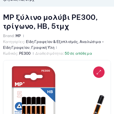
MP ξύλινο μολύβι PE300,
τρίγωνο, HB, 5τμχ
Brand:
MP
Κατηγορίες:
Είδη Γραφείου & Εξοπλισμός
,
Αναλώσιμα -
Είδη Γραφείου
,
Γραφική Ύλη
Κωδικός:
PE300
Διαθεσιμότητα:
50 σε απόθεμα