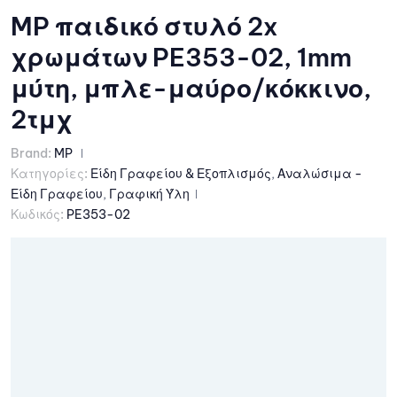
MP παιδικό στυλό 2x
χρωμάτων PE353-02, 1mm
μύτη, μπλε-μαύρο/κόκκινο,
2τμχ
Brand:
MP
Κατηγορίες:
Είδη Γραφείου & Εξοπλισμός
,
Αναλώσιμα -
Είδη Γραφείου
,
Γραφική Ύλη
Κωδικός:
PE353-02