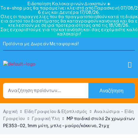
Ειδοποίηση Καλοκαιρινών Διακοπών ☀️
Το e-shop μας θα παραμείνει κλειστό από Παρασκευή 07/08/2
6 έως και Δευτέρα 17/08/26.
Όλες οι παραγγελίες που θα πραγματοποιηθούν κατά τη διάρκ
εια αυτού του διαστήματος θα καταγραφούν κανονικά και θα ε
κτελεστούν με σειρά προτεραιότητας από τις 18/08/26.
Σας ευχαριστούμε για την κατανόηση και σας ευχόμαστε καλό
καλοκαίρι!
Προϊόντα με Δωρεάν Μεταφορικά!
Αναζήτηση
Αρχική
Είδη Γραφείου & Εξοπλισμός
Αναλώσιμα - Είδη
Γραφείου
Γραφική Ύλη
MP παιδικό στυλό 2x χρωμάτων
PE353-02, 1mm μύτη, μπλε-μαύρο/κόκκινο, 2τμχ