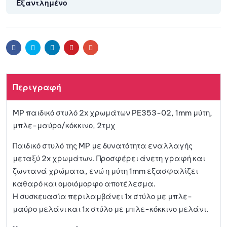
Εξαντλημένο
Facebook
Twitter
Linkedin
Pinterest
Email
Περιγραφή
MP παιδικό στυλό 2x χρωμάτων PE353-02, 1mm μύτη,
μπλε-μαύρο/κόκκινο, 2τμχ
Παιδικό στυλό της MP με δυνατότητα εναλλαγής
μεταξύ 2x χρωμάτων. Προσφέρει άνετη γραφή και
ζωντανά χρώματα, ενώ η μύτη 1mm εξασφαλίζει
καθαρό και ομοιόμορφο αποτέλεσμα.
Η συσκευασία περιλαμβάνει 1x στύλο με μπλε-
μαύρο μελάνι και 1x στύλο με μπλε-κόκκινο μελάνι.