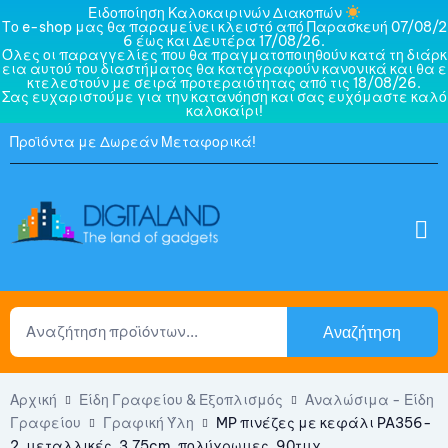
Ειδοποίηση Καλοκαιρινών Διακοπών
Το e-shop μας θα παραμείνει κλειστό από Παρασκευή 07/08/2
6 έως και Δευτέρα 17/08/26.
Όλες οι παραγγελίες που θα πραγματοποιηθούν κατά τη διάρκ
εια αυτού του διαστήματος θα καταγραφούν κανονικά και θα ε
κτελεστούν με σειρά προτεραιότητας από τις 18/08/26.
Σας ευχαριστούμε για την κατανόηση και σας ευχόμαστε καλό
καλοκαίρι!
Προϊόντα με Δωρεάν Μεταφορικά!
Αναζήτηση
Αρχική
Είδη Γραφείου & Εξοπλισμός
Αναλώσιμα - Είδη
Γραφείου
Γραφική Ύλη
MP πινέζες με κεφάλι PA356-
2, μεταλλικές, 3.75cm, πολύχρωμες, 90τμχ