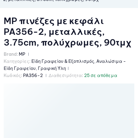
MP πινέζες με κεφάλι
PA356-2, μεταλλικές,
3.75cm, πολύχρωμες, 90τμχ
Brand:
MP
Κατηγορίες:
Είδη Γραφείου & Εξοπλισμός
,
Αναλώσιμα -
Είδη Γραφείου
,
Γραφική Ύλη
Κωδικός:
PA356-2
Διαθεσιμότητα:
25 σε απόθεμα