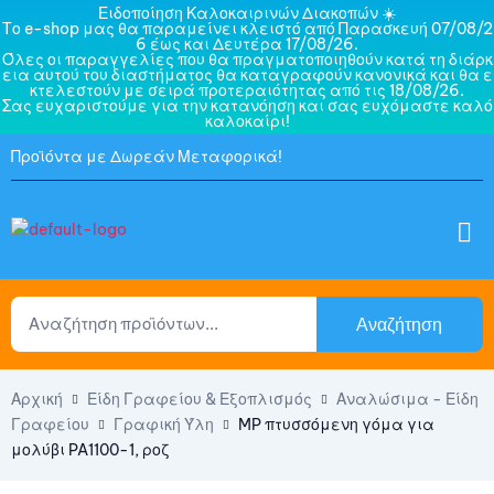
Ειδοποίηση Καλοκαιρινών Διακοπών ☀️
Το e-shop μας θα παραμείνει κλειστό από Παρασκευή 07/08/2
6 έως και Δευτέρα 17/08/26.
Όλες οι παραγγελίες που θα πραγματοποιηθούν κατά τη διάρκ
εια αυτού του διαστήματος θα καταγραφούν κανονικά και θα ε
κτελεστούν με σειρά προτεραιότητας από τις 18/08/26.
Σας ευχαριστούμε για την κατανόηση και σας ευχόμαστε καλό
καλοκαίρι!
Προϊόντα με Δωρεάν Μεταφορικά!
Αναζήτηση
Αρχική
Είδη Γραφείου & Εξοπλισμός
Αναλώσιμα - Είδη
Γραφείου
Γραφική Ύλη
MP πτυσσόμενη γόμα για
μολύβι PA1100-1, ροζ