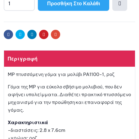
Προσθήκη Στο Καλάθι
A
l
Προσθ
t
e
ήκη
r
Facebook
Twitter
Linkedin
Pinterest
Email
n
a
στη
t
Περιγραφή
i
λίστα
v
MP πτυσσόμενη γόμα για μολύβι PA1100-1, ροζ
e
αγαπη
:
Γόμα της MP για εύκολο σβήσιμο μολυβιού, που δεν
μένων
αφήνει υπολείμματα. Διαθέτει πρακτικό πτυσσόμενο
μηχανισμό για την προώθηση και επαναφορά της
γόμας.
Χαρακτηριστικά
-διαστάσεις: 2.8 x 7.6cm
-χρώμα: ροζ