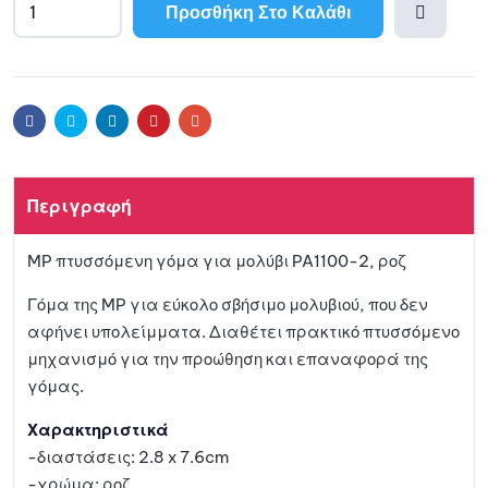
Προσθήκη Στο Καλάθι
A
l
Προσθ
t
e
ήκη
r
Facebook
Twitter
Linkedin
Pinterest
Email
n
a
στη
t
Περιγραφή
i
λίστα
v
MP πτυσσόμενη γόμα για μολύβι PA1100-2, ροζ
e
αγαπη
:
Γόμα της MP για εύκολο σβήσιμο μολυβιού, που δεν
μένων
αφήνει υπολείμματα. Διαθέτει πρακτικό πτυσσόμενο
μηχανισμό για την προώθηση και επαναφορά της
γόμας.
Χαρακτηριστικά
-διαστάσεις: 2.8 x 7.6cm
-χρώμα: ροζ