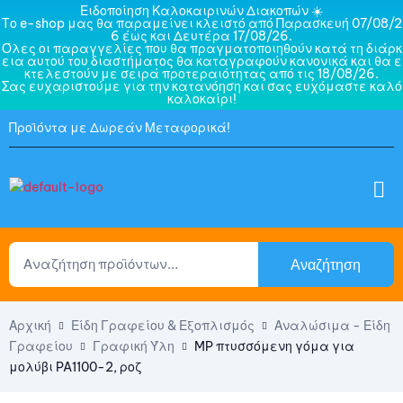
Ειδοποίηση Καλοκαιρινών Διακοπών ☀️
Το e-shop μας θα παραμείνει κλειστό από Παρασκευή 07/08/2
6 έως και Δευτέρα 17/08/26.
Όλες οι παραγγελίες που θα πραγματοποιηθούν κατά τη διάρκ
εια αυτού του διαστήματος θα καταγραφούν κανονικά και θα ε
κτελεστούν με σειρά προτεραιότητας από τις 18/08/26.
Σας ευχαριστούμε για την κατανόηση και σας ευχόμαστε καλό
καλοκαίρι!
Προϊόντα με Δωρεάν Μεταφορικά!
Αναζήτηση
Αρχική
Είδη Γραφείου & Εξοπλισμός
Αναλώσιμα - Είδη
Γραφείου
Γραφική Ύλη
MP πτυσσόμενη γόμα για
μολύβι PA1100-2, ροζ