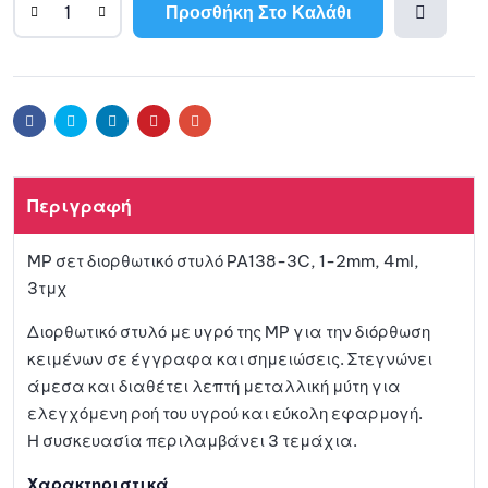
Προσθήκη Στο Καλάθι
Προσθ
ήκη
Facebook
Twitter
Linkedin
Pinterest
Email
στη
Περιγραφή
λίστα
MP σετ διορθωτικό στυλό PA138-3C, 1-2mm, 4ml,
αγαπη
3τμχ
μένων
Διορθωτικό στυλό με υγρό της MP για την διόρθωση
κειμένων σε έγγραφα και σημειώσεις. Στεγνώνει
άμεσα και διαθέτει λεπτή μεταλλική μύτη για
ελεγχόμενη ροή του υγρού και εύκολη εφαρμογή.
Η συσκευασία περιλαμβάνει 3 τεμάχια.
Χαρακτηριστικά