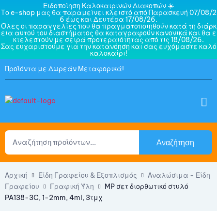
Ειδοποίηση Καλοκαιρινών Διακοπών ☀️
Το e-shop μας θα παραμείνει κλειστό από Παρασκευή 07/08/2
6 έως και Δευτέρα 17/08/26.
Όλες οι παραγγελίες που θα πραγματοποιηθούν κατά τη διάρκ
εια αυτού του διαστήματος θα καταγραφούν κανονικά και θα ε
κτελεστούν με σειρά προτεραιότητας από τις 18/08/26.
Σας ευχαριστούμε για την κατανόηση και σας ευχόμαστε καλό
καλοκαίρι!
Προϊόντα με Δωρεάν Μεταφορικά!
Αναζήτηση
Αρχική
Είδη Γραφείου & Εξοπλισμός
Αναλώσιμα - Είδη
Γραφείου
Γραφική Ύλη
MP σετ διορθωτικό στυλό
PA138-3C, 1-2mm, 4ml, 3τμχ