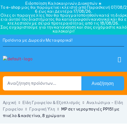
Ειδοποίηση Καλοκαιρινών Διακοπών ☀️
Το e-shop μας θα παραμείνει κλειστό από Παρασκευή 07/08/2
6 έως και Δευτέρα 17/08/26.
Όλες οι παραγγελίες που θα πραγματοποιηθούν κατά τη διάρκ
εια αυτού του διαστήματος θα καταγραφούν κανονικά και θα ε
κτελεστούν με σειρά προτεραιότητας από τις 18/08/26.
Σας ευχαριστούμε για την κατανόηση και σας ευχόμαστε καλό
καλοκαίρι!
Προϊόντα με Δωρεάν Μεταφορικά!
Αναζήτηση
Αρχική
Είδη Γραφείου & Εξοπλισμός
Αναλώσιμα - Είδη
Γραφείου
Γραφική Ύλη
MP σετ νερομπογιές PP151 με
πινέλο & κασετίνα, 8 χρώματα