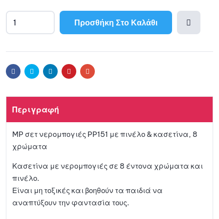
Προσθήκη Στο Καλάθι
A
l
Προσθ
t
e
ήκη
r
Facebook
Twitter
Linkedin
Pinterest
Email
n
a
στη
t
Περιγραφή
i
λίστα
v
MP σετ νερομπογιές PP151 με πινέλο & κασετίνα, 8
e
αγαπη
χρώματα
:
μένων
Κασετίνα με νερομπογιές σε 8 έντονα χρώματα και
πινέλο.
Είναι μη τοξικές και βοηθούν τα παιδιά να
αναπτύξουν την φαντασία τους.