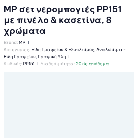
MP σετ νερομπογιές PP151
με πινέλο & κασετίνα, 8
χρώματα
Brand:
MP
Κατηγορίες:
Είδη Γραφείου & Εξοπλισμός
,
Αναλώσιμα -
Είδη Γραφείου
,
Γραφική Ύλη
Κωδικός:
PP151
Διαθεσιμότητα:
20 σε απόθεμα