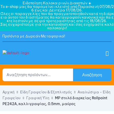
Ειδοποίηση Καλοκαιρινών Διακοπών ☀️
Το e-shop μας θα παραμείνει κλειστό από Παρασκευή 07/08/2
6 έως και Δευτέρα 17/08/26.
Όλες οι παραγγελίες που θα πραγματοποιηθούν κατά τη διάρκ
εια αυτού του διαστήματος θα καταγραφούν κανονικά και θα ε
κτελεστούν με σειρά προτεραιότητας από τις 18/08/26.
Σας ευχαριστούμε για την κατανόηση και σας ευχόμαστε καλό
καλοκαίρι!
Προϊόντα με Δωρεάν Μεταφορικά!
Αναζήτηση
Αρχική
Είδη Γραφείου & Εξοπλισμός
Αναλώσιμα - Είδη
Γραφείου
Γραφική Ύλη
MP στυλό διαρκείας Rollpoint
PE242A, καλλιγραφίας, 0.5mm, μαύρος