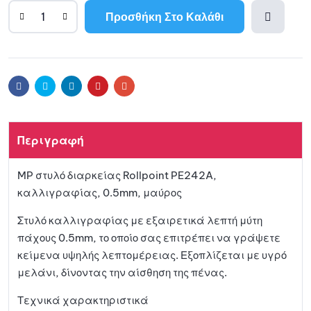
Προσθήκη Στο Καλάθι
A
l
Προσθ
t
e
ήκη
r
Facebook
Twitter
Linkedin
Pinterest
Email
n
a
στη
t
Περιγραφή
i
λίστα
v
MP στυλό διαρκείας Rollpoint PE242A,
e
αγαπη
καλλιγραφίας, 0.5mm, μαύρος
:
μένων
Στυλό καλλιγραφίας με εξαιρετικά λεπτή μύτη
πάχους 0.5mm, το οποίο σας επιτρέπει να γράψετε
κείμενα υψηλής λεπτομέρειας. Εξοπλίζεται με υγρό
μελάνι, δίνοντας την αίσθηση της πένας.
Τεχνικά χαρακτηριστικά