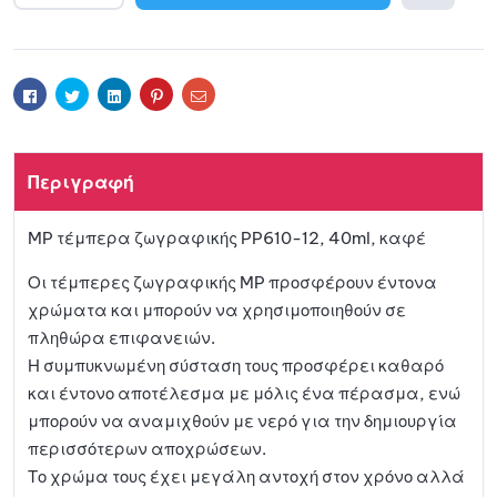
l
Προσθ
t
e
ήκη
r
Facebook
Twitter
Linkedin
Pinterest
Email
n
a
στη
t
Περιγραφή
i
λίστα
v
MP τέμπερα ζωγραφικής PP610-12, 40ml, καφέ
e
αγαπη
:
Οι τέμπερες ζωγραφικής MP προσφέρουν έντονα
μένων
χρώματα και μπορούν να χρησιμοποιηθούν σε
πληθώρα επιφανειών.
Η συμπυκνωμένη σύσταση τους προσφέρει καθαρό
και έντονο αποτέλεσμα με μόλις ένα πέρασμα, ενώ
μπορούν να αναμιχθούν με νερό για την δημιουργία
περισσότερων αποχρώσεων.
Το χρώμα τους έχει μεγάλη αντοχή στον χρόνο αλλά