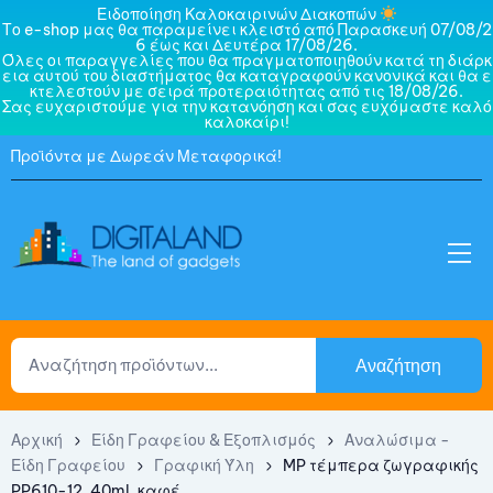
Ειδοποίηση Καλοκαιρινών Διακοπών
Το e-shop μας θα παραμείνει κλειστό από Παρασκευή 07/08/2
6 έως και Δευτέρα 17/08/26.
Όλες οι παραγγελίες που θα πραγματοποιηθούν κατά τη διάρκ
εια αυτού του διαστήματος θα καταγραφούν κανονικά και θα ε
κτελεστούν με σειρά προτεραιότητας από τις 18/08/26.
Σας ευχαριστούμε για την κατανόηση και σας ευχόμαστε καλό
καλοκαίρι!
Προϊόντα με Δωρεάν Μεταφορικά!
Αναζήτηση
Αρχική
Είδη Γραφείου & Εξοπλισμός
Αναλώσιμα -
Είδη Γραφείου
Γραφική Ύλη
MP τέμπερα ζωγραφικής
PP610-12, 40ml, καφέ