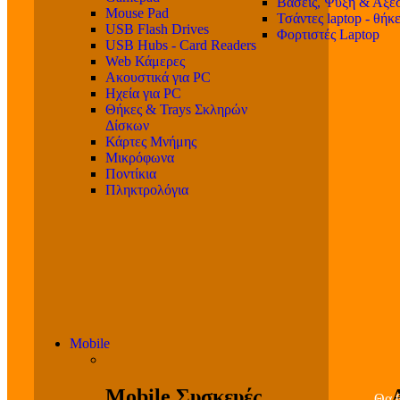
Βάσεις, Ψύξη & Αξε
Mouse Pad
Τσάντες laptop - θήκ
USB Flash Drives
Φορτιστές Laptop
USB Hubs - Card Readers
Web Κάμερες
Ακουστικά για PC
Ηχεία για PC
Θήκες & Trays Σκληρών
Δίσκων
Κάρτες Μνήμης
Μικρόφωνα
Ποντίκια
Πληκτρολόγια
Mobile
Mobile Συσκευές
Θα β