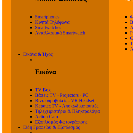
Smartphones
Φ
Κινητά Τηλέφωνα
Β
Smartwatches
Α
Ανταλλακτικά Smartwatch
P
Θ
T
Α
Εικόνα & Ήχος
Εικόνα
TV Box
Βάσεις TV - Projectors - PC
Βιντεοπροβολείς - VR Headset
Κεραίες TV - Αποκωδικοποιητές
Τηλεχειριστήρια & Πληκτρολόγια
Action Cam
Εξοπλισμός Φωτογράφισης
Είδη Γραφείου & Εξοπλισμός