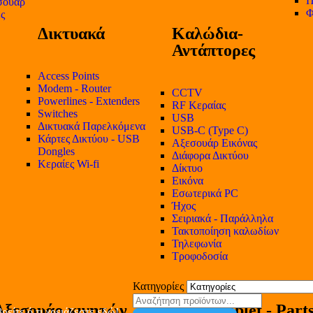
Π
σουάρ
Φ
ες
Δικτυακά
Καλώδια-
Αντάπτορες
Access Points
Modem - Router
CCTV
Powerlines - Extenders
RF Κεραίας
Switches
USB
Δικτυακά Παρελκόμενα
USB-C (Type C)
Κάρτες Δικτύου - USB
Αξεσουάρ Εικόνας
Dongles
Διάφορα Δικτύου
Κεραίες Wi-fi
Δίκτυο
Εικόνα
Εσωτερικά PC
Ήχος
Σειριακά - Παράλληλα
Τακτοποίηση καλωδίων
Τηλεφωνία
Τροφοδοσία
Κατηγορίες
Αξεσουάρ κινητών
Tablet - Part
ρείτε ό,τι χρειάζεστε εδώ!