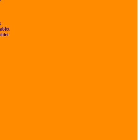
s
ablet
ablet