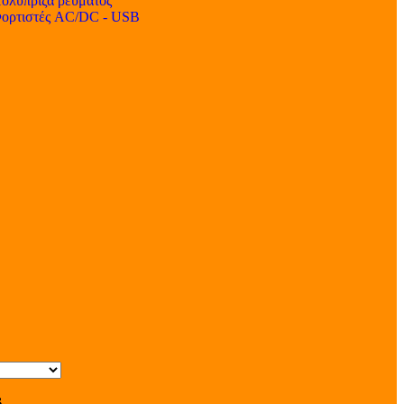
ολύπριζα ρεύματος
ορτιστές AC/DC - USB
s