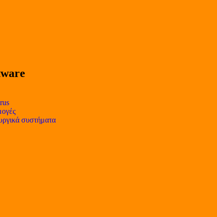
tware
rus
ογές
υργικά συστήματα