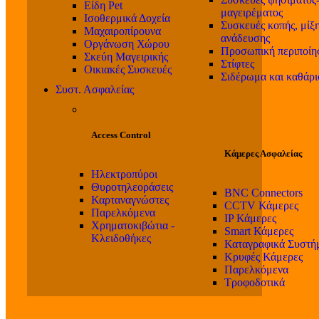
Είδη Pet
μαγειρέματος
Ισοθερμικά Δοχεία
Συσκευές κοπής, μίξη
Μαχαιροπίρουνα
ανάδευσης
Οργάνωση Χώρου
Προσωπική περιποίη
Σκεύη Μαγειρικής
Στίφτες
Οικιακές Συσκευές
Σιδέρωμα και καθάρ
Συστ. Ασφαλείας
Access Control
Κάμερες Ασφαλείας
Ηλεκτροπύροι
Θυροτηλεοράσεις
BNC Connectors
Καρταναγνώστες
CCTV Κάμερες
Παρελκόμενα
IP Κάμερες
Χρηματοκιβώτια -
Smart Κάμερες
Κλειδοθήκες
Καταγραφικά Συστή
Κρυφές Κάμερες
Παρελκόμενα
Τροφοδοτικά