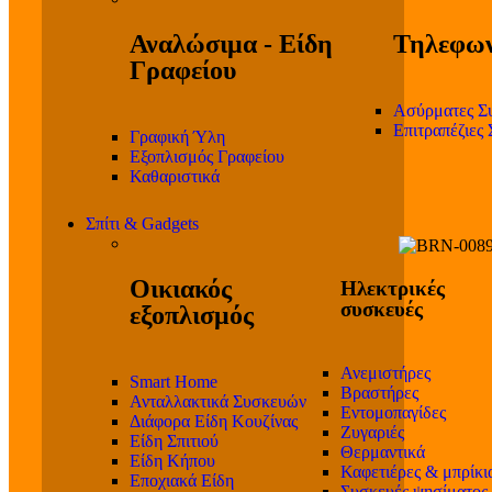
Αναλώσιμα - Είδη
Τηλεφων
Γραφείου
Ασύρματες Σ
Επιτραπέζιες
Γραφική Ύλη
Εξοπλισμός Γραφείου
Καθαριστικά
Σπίτι & Gadgets
Οικιακός
Ηλεκτρικές
συσκευές
εξοπλισμός
Ανεμιστήρες
Smart Home
Βραστήρες
Ανταλλακτικά Συσκευών
Εντομοπαγίδες
Διάφορα Είδη Κουζίνας
Ζυγαριές
Είδη Σπιτιού
Θερμαντικά
Είδη Κήπου
Καφετιέρες & μπρίκι
Εποχιακά Είδη
Συσκευές ψησίματος