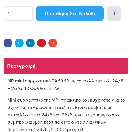
Προσθήκη Στο Καλάθι
Προσθ
ήκη
Facebook
Twitter
Linkedin
Pinterest
Email
στη
Περιγραφή
λίστα
MP mini συρραπτικό PA636P με ανταλλακτικά, 24/6
αγαπη
– 26/6, 10 φύλλα, μπλε
μένων
Mini συρραπτικό της MP, πρακτικό και εύχρηστο για το
σχολείο, το γραφείο ή το σπίτι. Είναι συμβατό με
ανταλλακτικά 24/6 και 26/6, ενώ στη συσκευασία
συμπεριλαμβάνεται πακέτο ανταλλακτικών
συρραπτικού 24/6 (1000 τεμάχια).