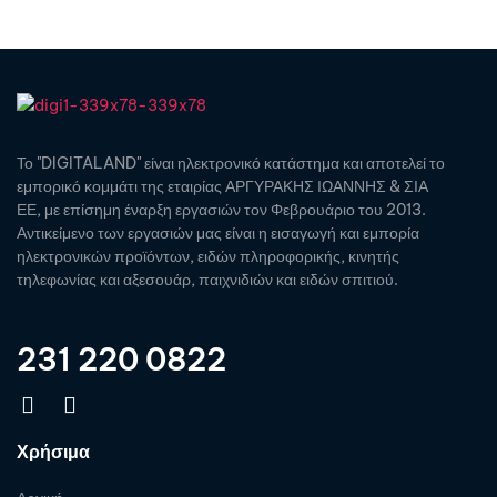
Το "DIGITALAND" είναι ηλεκτρονικό κατάστημα και αποτελεί το
εμπορικό κομμάτι της εταιρίας ΑΡΓΥΡΑΚΗΣ ΙΩΑΝΝΗΣ & ΣΙΑ
ΕΕ, με επίσημη έναρξη εργασιών τον Φεβρουάριο του 2013.
Αντικείμενο των εργασιών μας είναι η εισαγωγή και εμπορία
ηλεκτρονικών προϊόντων, ειδών πληροφορικής, κινητής
τηλεφωνίας και αξεσουάρ, παιχνιδιών και ειδών σπιτιού.
231 220 0822
Χρήσιμα