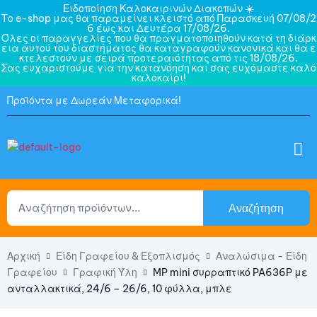
Ειδοποίηση Καλοκαιρινών Διακοπών ☀️
Το e-shop μας θα παραμείνει κλειστό από Παρασκευή 07/08/2
6 έως και Δευτέρα 17/08/26.
Όλες οι παραγγελίες που θα πραγματοποιηθούν κατά τη διάρκ
εια αυτού του διαστήματος θα καταγραφούν κανονικά και θα ε
κτελεστούν με σειρά προτεραιότητας από τις 18/08/26.
Σας ευχαριστούμε για την κατανόηση και σας ευχόμαστε καλό
καλοκαίρι!
Προϊόντα με Δωρεάν Μεταφορικά!
Αναζήτηση
Αρχική
Είδη Γραφείου & Εξοπλισμός
Αναλώσιμα - Είδη
Γραφείου
Γραφική Ύλη
MP mini συρραπτικό PA636P με
ανταλλακτικά, 24/6 – 26/6, 10 φύλλα, μπλε