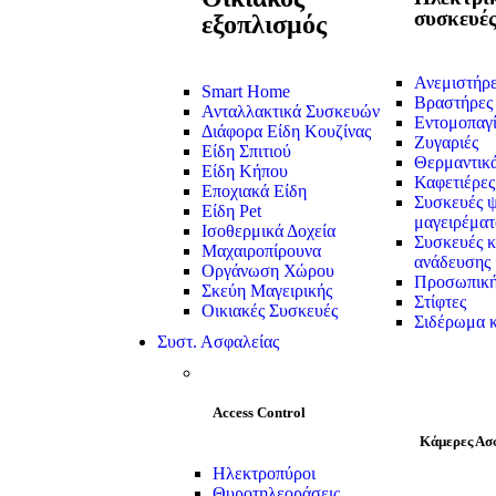
συσκευέ
εξοπλισμός
Ανεμιστήρ
Smart Home
Βραστήρες
Ανταλλακτικά Συσκευών
Εντομοπαγί
Διάφορα Είδη Κουζίνας
Ζυγαριές
Είδη Σπιτιού
Θερμαντικ
Είδη Κήπου
Καφετιέρες
Εποχιακά Είδη
Συσκευές ψ
Είδη Pet
μαγειρέματ
Ισοθερμικά Δοχεία
Συσκευές κ
Μαχαιροπίρουνα
ανάδευσης
Οργάνωση Χώρου
Προσωπική
Σκεύη Μαγειρικής
Στίφτες
Οικιακές Συσκευές
Σιδέρωμα κ
Συστ. Ασφαλείας
Access Control
Κάμερες Ασ
Ηλεκτροπύροι
Θυροτηλεοράσεις