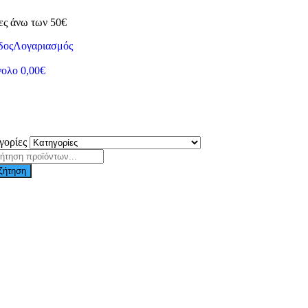
ες άνω των 50€
δος
Λογαριασμός
νολο
0,00
€
γορίες
ζήτηση