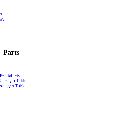
α
ων
- Parts
Pen tablets
ass για Tablet
εις για Tablet