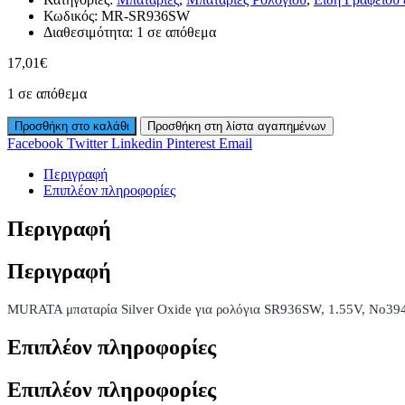
Κωδικός:
MR-SR936SW
Διαθεσιμότητα:
1 σε απόθεμα
17,01
€
1 σε απόθεμα
Προσθήκη στο καλάθι
Προσθήκη στη λίστα αγαπημένων
Facebook
Twitter
Linkedin
Pinterest
Email
Περιγραφή
Επιπλέον πληροφορίες
Περιγραφή
Περιγραφή
MURATA μπαταρία Silver Oxide για ρολόγια SR936SW, 1.55V, No394
Επιπλέον πληροφορίες
Επιπλέον πληροφορίες