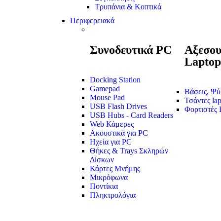
Τρυπάνια & Κοπτικά
Περιφερειακά
Συνοδευτικά PC
Αξεσου
Laptop
Docking Station
Gamepad
Βάσεις, Ψ
Mouse Pad
Τσάντες lap
USB Flash Drives
Φορτιστές 
USB Hubs - Card Readers
Web Κάμερες
Ακουστικά για PC
Ηχεία για PC
Θήκες & Trays Σκληρών
Δίσκων
Κάρτες Μνήμης
Μικρόφωνα
Ποντίκια
Πληκτρολόγια