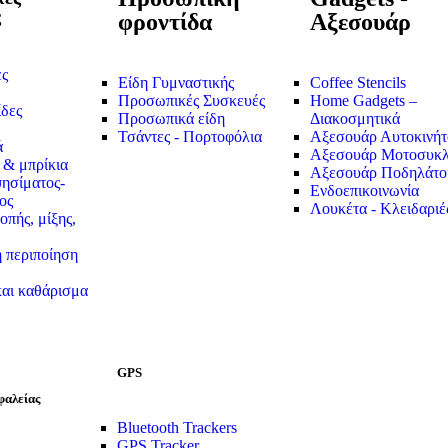
ς
φροντίδα
Αξεσουάρ
ες
Είδη Γυμναστικής
Coffee Stencils
Προσωπικές Συσκευές
Home Gadgets –
δες
Προσωπικά είδη
Διακοσμητικά
Τσάντες - Πορτοφόλια
Αξεσουάρ Αυτοκινήτ
ά
Αξεσουάρ Μοτοσυκλ
 & μπρίκια
Αξεσουάρ Ποδηλάτο
ησίματος-
Ενδοεπικοινωνία
ος
Λουκέτα - Κλειδαριέ
οπής, μίξης,
 περιποίηση
αι καθάρισμα
GPS
φαλείας
Bluetooth Trackers
GPS Tracker