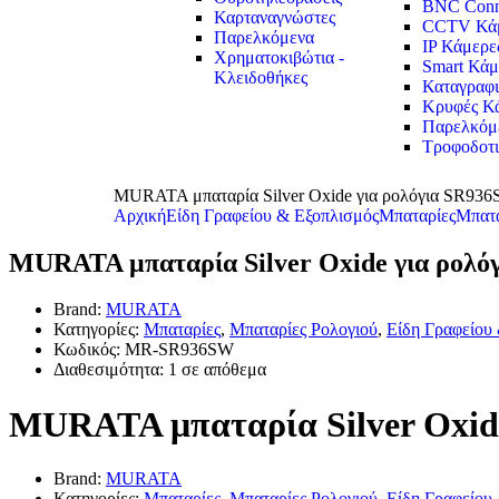
BNC Conn
Καρταναγνώστες
CCTV Κάμ
Παρελκόμενα
IP Κάμερε
Χρηματοκιβώτια -
Smart Κάμ
Κλειδοθήκες
Καταγραφι
Κρυφές Κ
Παρελκόμ
Τροφοδοτ
MURATA μπαταρία Silver Oxide για ρολόγια SR936S
Αρχική
Είδη Γραφείου & Εξοπλισμός
Μπαταρίες
Μπατα
MURATA μπαταρία Silver Oxide για ρολόγ
Brand:
MURATA
Κατηγορίες:
Μπαταρίες
,
Μπαταρίες Ρολογιού
,
Είδη Γραφείου
Κωδικός:
MR-SR936SW
Διαθεσιμότητα:
1 σε απόθεμα
MURATA μπαταρία Silver Oxide
Brand:
MURATA
Κατηγορίες:
Μπαταρίες
,
Μπαταρίες Ρολογιού
,
Είδη Γραφείου