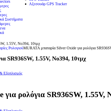
ectors
Αξεσουάρ GPS Tracker
ερες
ς
ερες
κά Συστήματα
άμερες
ενα
ικά
W, 1.55V, No394, 10τμχ
ρίες Ρολογιού
MURATA μπαταρία Silver Oxide για ρολόγια SR936SW
ια SR936SW, 1.55V, No394, 10τμχ
 & Εξοπλισμός
 για ρολόγια SR936SW, 1.55V, N
 & Εξοπλισμός