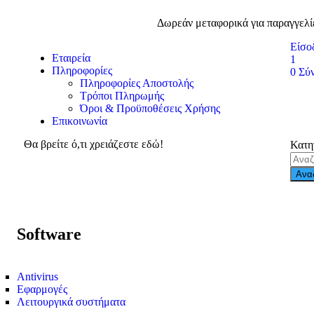
Δωρεάν μεταφορικά για παραγγελί
Είσο
Εταιρεία
1
Πληροφορίες
0
Σύ
Πληροφορίες Αποστολής
Τρόποι Πληρωμής
Όροι & Προϋποθέσεις Χρήσης
Επικοινωνία
Θα βρείτε ό,τι χρειάζεστε εδώ!
Κατη
Ανα
Software
Antivirus
Εφαρμογές
Λειτουργικά συστήματα