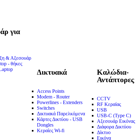
άρ για
ύξη & Αξεσουάρ
top - θήκες
Laptop
Δικτυακά
Καλώδια-
Αντάπτορες
Access Points
Modem - Router
CCTV
Powerlines - Extenders
RF Κεραίας
Switches
USB
Δικτυακά Παρελκόμενα
USB-C (Type C)
Κάρτες Δικτύου - USB
Αξεσουάρ Εικόνας
Dongles
Διάφορα Δικτύου
Κεραίες Wi-fi
Δίκτυο
Εικόνα