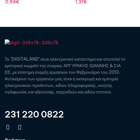
0,94
€
1,37
€
Το "DIGITALAND" είναι ηλεκτρονικό κατάστημα και αποτελεί το
εμπορικό κομμάτι της εταιρίας ΑΡΓΥΡΑΚΗΣ ΙΩΑΝΝΗΣ & ΣΙΑ
ΕΕ, με επίσημη έναρξη εργασιών τον Φεβρουάριο του 2013.
Αντικείμενο των εργασιών μας είναι η εισαγωγή και εμπορία
ηλεκτρονικών προϊόντων, ειδών πληροφορικής, κινητής
τηλεφωνίας και αξεσουάρ, παιχνιδιών και ειδών σπιτιού.
231 220 0822