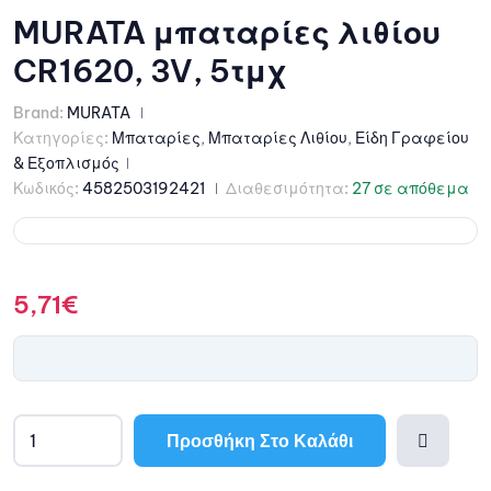
MURATA μπαταρίες λιθίου
CR1620, 3V, 5τμχ
Brand:
MURATA
Κατηγορίες:
Μπαταρίες
,
Μπαταρίες Λιθίου
,
Είδη Γραφείου
& Εξοπλισμός
Κωδικός:
4582503192421
Διαθεσιμότητα:
27 σε απόθεμα
5,71
€
Προσθήκη Στο Καλάθι
A
l