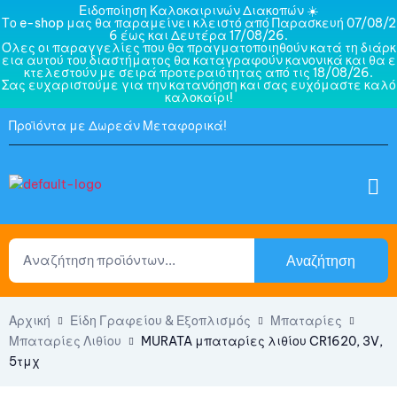
Ειδοποίηση Καλοκαιρινών Διακοπών ☀️
Το e-shop μας θα παραμείνει κλειστό από Παρασκευή 07/08/2
6 έως και Δευτέρα 17/08/26.
Όλες οι παραγγελίες που θα πραγματοποιηθούν κατά τη διάρκ
εια αυτού του διαστήματος θα καταγραφούν κανονικά και θα ε
κτελεστούν με σειρά προτεραιότητας από τις 18/08/26.
Σας ευχαριστούμε για την κατανόηση και σας ευχόμαστε καλό
καλοκαίρι!
Προϊόντα με Δωρεάν Μεταφορικά!
Αναζήτηση
Αρχική
Είδη Γραφείου & Εξοπλισμός
Μπαταρίες
Μπαταρίες Λιθίου
MURATA μπαταρίες λιθίου CR1620, 3V,
5τμχ