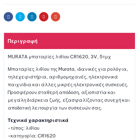
Προσθ
t
e
ήκη
r
Facebook
Twitter
Linkedin
Pinterest
Email
n
a
στη
t
Περιγραφή
i
λίστα
v
MURATA μπαταρίες λιθίου CR1620, 3V, 5τμχ
e
αγαπη
:
Μπαταρίες λιθίου της Murata, ιδανικές για ρολόγια,
μένων
τηλεχειριστήρια, αριθμομηχανές, ηλεκτρονικά
παιχνίδια και άλλες μικρές ηλεκτρονικές συσκευές.
Προσφέρουν σταθερή απόδοση, αξιοπιστία και
μεγάλη διάρκεια ζωής, εξασφαλίζοντας συνεχή και
αποδοτική λειτουργία των συσκευών σας.
Τεχνικά χαρακτηριστικά
-τύπος: λιθίου
-κατηγορία: CR1620