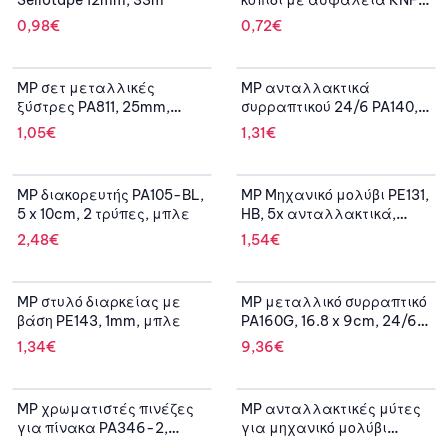
Sellotape 12mm, 33m
κοπίδι με ασφάλεια KNF-
0004, 3 χρώματα, 12τμχ
0,98
€
0,72
€
OUT OF STOCK
MP σετ μεταλλικές
MP ανταλλακτικά
ξύστρες PA811, 25mm,
συρραπτικού 24/6 PA140,
ασημί
2x 1000τμχ
1,05
€
1,31
€
MP διακορευτής PA105-BL,
MP Mηχανικό μολύβι PE131,
5 x 10cm, 2 τρύπες, μπλε
HB, 5x ανταλλακτικά,
2mm
2,48
€
1,54
€
MP στυλό διαρκείας με
MP μεταλλικό συρραπτικό
βάση PE143, 1mm, μπλε
PA160G, 16.8 x 9cm, 24/6-
26/6, 25 φύλλα
1,34
€
9,36
€
OUT OF STOCK
MP χρωματιστές πινέζες
MP ανταλλακτικές μύτες
για πίνακα PA346-2,
για μηχανικό μολύβι
11mm, 40τμχ
PE131R, ΗΒ, 2mm, 12τμχ