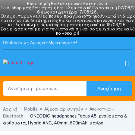
Ειδοποίηση Καλοκαιρινών Διακοπών ☀️
Το e-shop μας θα παραμείνει κλειστό από Παρασκευή 07/08/2
6 έως και Δευτέρα 17/08/26.
Όλες οι παραγγελίες που θα πραγματοποιηθούν κατά τη διάρκ
εια αυτού του διαστήματος θα καταγραφούν κανονικά και θα ε
κτελεστούν με σειρά προτεραιότητας από τις 18/08/26.
Σας ευχαριστούμε για την κατανόηση και σας ευχόμαστε καλό
καλοκαίρι!
Προϊόντα με Δωρεάν Μεταφορικά!
Αναζήτηση
Αρχική
Mobile
Αξεσουάρ κινητών
Ακουστικά -
Bluetooth
ONEODIO headphones Focus A5, ενσύρματα &
ασύρματα, Hybrid ANC, 40mm, 600mAh, μαύρο