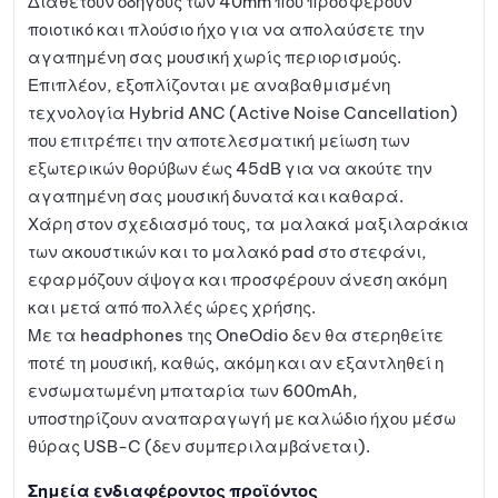
Διαθέτουν οδηγούς των 40mm που προσφέρουν
ποιοτικό και πλούσιο ήχο για να απολαύσετε την
αγαπημένη σας μουσική χωρίς περιορισμούς.
Επιπλέον, εξοπλίζονται με αναβαθμισμένη
τεχνολογία Hybrid ANC (Active Noise Cancellation)
που επιτρέπει την αποτελεσματική μείωση των
εξωτερικών θορύβων έως 45dB για να ακούτε την
αγαπημένη σας μουσική δυνατά και καθαρά.
Χάρη στον σχεδιασμό τους, τα μαλακά μαξιλαράκια
των ακουστικών και το μαλακό pad στο στεφάνι,
εφαρμόζουν άψογα και προσφέρουν άνεση ακόμη
και μετά από πολλές ώρες χρήσης.
Με τα headphones της OneOdio δεν θα στερηθείτε
ποτέ τη μουσική, καθώς, ακόμη και αν εξαντληθεί η
ενσωματωμένη μπαταρία των 600mAh,
υποστηρίζουν αναπαραγωγή με καλώδιο ήχου μέσω
θύρας USB-C (δεν συμπεριλαμβάνεται).
Σημεία ενδιαφέροντος προϊόντος