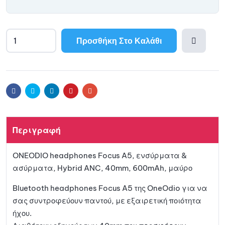
Προσθήκη Στο Καλάθι
A
l
Προσθ
t
e
ήκη
r
Facebook
Twitter
Linkedin
Pinterest
Email
n
a
στη
t
Περιγραφή
i
λίστα
v
ONEODIO headphones Focus A5, ενσύρματα &
e
αγαπη
ασύρματα, Hybrid ANC, 40mm, 600mAh, μαύρο
:
μένων
Bluetooth headphones Focus A5 της OneOdio για να
σας συντροφεύουν παντού, με εξαιρετική ποιότητα
ήχου.