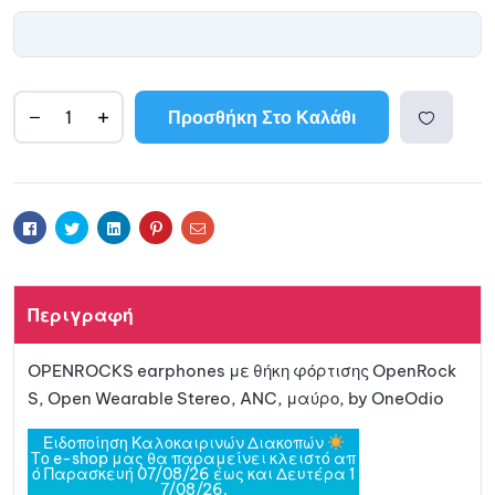
Προσθήκη Στο Καλάθι
A
l
Προσθ
t
e
ήκη
r
Facebook
Twitter
Linkedin
Pinterest
Email
n
a
στη
t
Περιγραφή
i
λίστα
v
OPENROCKS earphones με θήκη φόρτισης OpenRock
e
αγαπη
S, Open Wearable Stereo, ANC, μαύρο, by OneOdio
:
μένων