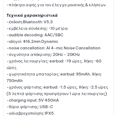
-πλήκτρο αφής για τον έλεγχο μουσικής & κλήσεων
Τεχνικά χαρακτηριστικά
-έκδοση Bluetooth: V5.3
-εμβέλεια σύνδεσης: ~10 μέτρα
-audible decoding: AAC/SBC
-οδηγοί: Φ16.2mm Dynamic
-noise cancellation: AI 4-mic Noise Cancellation
-συχνότητα απόκρισης: 20Hz – 20KHz
-χρόνος λειτουργίας: earbud: ~19 ώρες, θήκη: ~60
ώρες
-χωρητικότητα μπαταρίας: earbud: 95mAh, θήκη:
750mAh
-χρόνος φόρτισης: earbud: ~1.5 ώρες, θήκη: ~2.5 ώρες
(5 λεπτά φόρτισης προσφέρουν 1 ώρα λειτουργίας)
-charging input: 5V 450mΑ
-θύρα φόρτισης: USB-C
-αδιαβροχοποίηση: IPX5