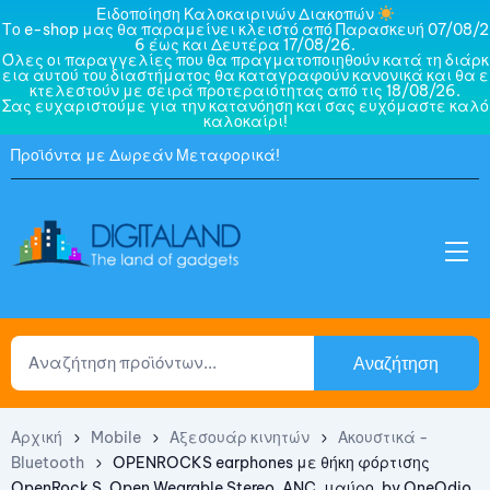
Ειδοποίηση Καλοκαιρινών Διακοπών
Το e-shop μας θα παραμείνει κλειστό από Παρασκευή 07/08/2
6 έως και Δευτέρα 17/08/26.
Όλες οι παραγγελίες που θα πραγματοποιηθούν κατά τη διάρκ
εια αυτού του διαστήματος θα καταγραφούν κανονικά και θα ε
κτελεστούν με σειρά προτεραιότητας από τις 18/08/26.
Σας ευχαριστούμε για την κατανόηση και σας ευχόμαστε καλό
καλοκαίρι!
Προϊόντα με Δωρεάν Μεταφορικά!
Αναζήτηση
Αρχική
Mobile
Αξεσουάρ κινητών
Ακουστικά -
Bluetooth
OPENROCKS earphones με θήκη φόρτισης
OpenRock S, Open Wearable Stereo, ANC, μαύρο, by OneOdio