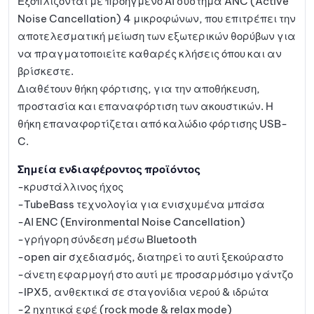
Εξοπλίζονται με προηγμένο ΑΙ σύστημα ANC (Active
Noise Cancellation) 4 μικροφώνων, που επιτρέπει την
αποτελεσματική μείωση των εξωτερικών θορύβων για
να πραγματοποιείτε καθαρές κλήσεις όπου και αν
βρίσκεστε.
Διαθέτουν θήκη φόρτισης, για την αποθήκευση,
προστασία και επαναφόρτιση των ακουστικών. Η
θήκη επαναφορτίζεται από καλώδιο φόρτισης USB-
C.
Σημεία ενδιαφέροντος προϊόντος
-κρυστάλλινος ήχος
-TubeBass τεχνολογία για ενισχυμένα μπάσα
-ΑΙ ENC (Environmental Noise Cancellation)
-γρήγορη σύνδεση μέσω Bluetooth
-open air σχεδιασμός, διατηρεί το αυτί ξεκούραστο
-άνετη εφαρμογή στο αυτί με προσαρμόσιμο γάντζο
-IPX5, ανθεκτικά σε σταγονίδια νερού & ιδρώτα
-2 ηχητικά εφέ (rock mode & relax mode)