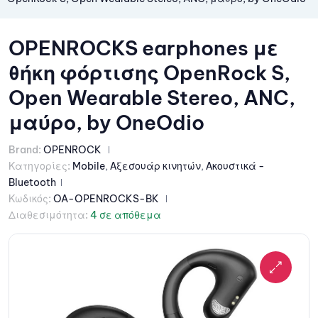
OPENROCKS earphones με
θήκη φόρτισης OpenRock S,
Open Wearable Stereo, ANC,
μαύρο, by OneOdio
Brand:
OPENROCK
Κατηγορίες:
Mobile
,
Αξεσουάρ κινητών
,
Ακουστικά -
Bluetooth
Κωδικός:
OA-OPENROCKS-BK
Διαθεσιμότητα:
4 σε απόθεμα