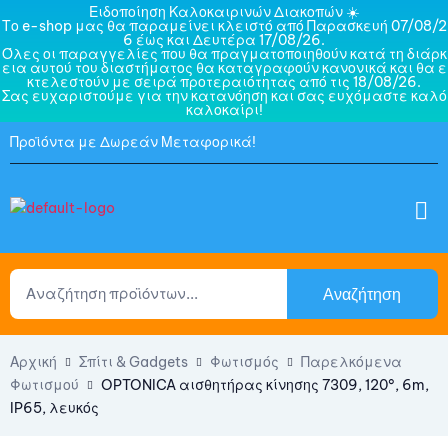
Ειδοποίηση Καλοκαιρινών Διακοπών ☀️
Το e-shop μας θα παραμείνει κλειστό από Παρασκευή 07/08/2
6 έως και Δευτέρα 17/08/26.
Όλες οι παραγγελίες που θα πραγματοποιηθούν κατά τη διάρκ
εια αυτού του διαστήματος θα καταγραφούν κανονικά και θα ε
κτελεστούν με σειρά προτεραιότητας από τις 18/08/26.
Σας ευχαριστούμε για την κατανόηση και σας ευχόμαστε καλό
καλοκαίρι!
Προϊόντα με Δωρεάν Μεταφορικά!
Αναζήτηση
Αρχική
Σπίτι & Gadgets
Φωτισμός
Παρελκόμενα
Φωτισμού
OPTONICA αισθητήρας κίνησης 7309, 120°, 6m,
IP65, λευκός