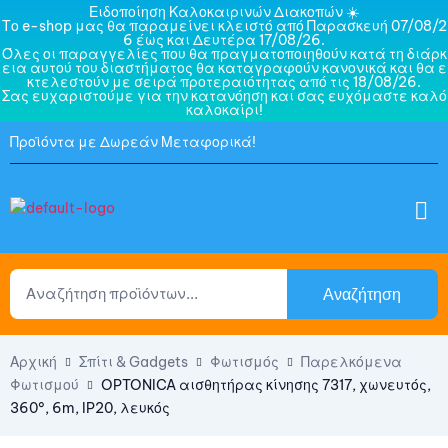
Ειδοποίηση Καλοκαιρινών Διακοπών ☀️
Το e-shop μας θα παραμείνει κλειστό από Παρασκευή 07/08/2
6 έως και Δευτέρα 17/08/26.
Όλες οι παραγγελίες που θα πραγματοποιηθούν κατά τη διάρκ
εια αυτού του διαστήματος θα καταγραφούν κανονικά και θα ε
κτελεστούν με σειρά προτεραιότητας από τις 18/08/26.
Σας ευχαριστούμε για την κατανόηση και σας ευχόμαστε καλό
καλοκαίρι!
Προϊόντα με Δωρεάν Μεταφορικά!
Αναζήτηση
Αρχική
Σπίτι & Gadgets
Φωτισμός
Παρελκόμενα
Φωτισμού
OPTONICA αισθητήρας κίνησης 7317, χωνευτός,
360°, 6m, IP20, λευκός