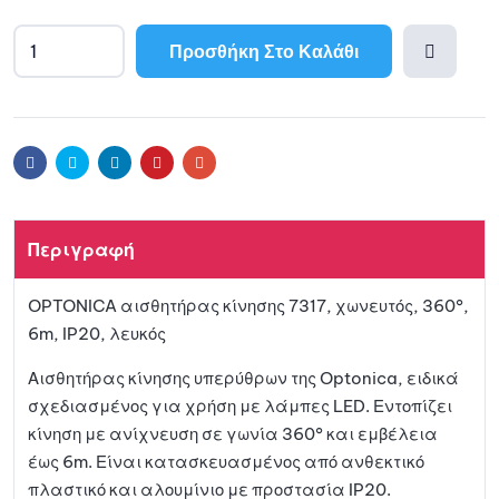
Προσθήκη Στο Καλάθι
Προσθ
ήκη
Facebook
Twitter
Linkedin
Pinterest
Email
στη
Περιγραφή
λίστα
OPTONICA αισθητήρας κίνησης 7317, χωνευτός, 360°,
αγαπη
6m, IP20, λευκός
μένων
Αισθητήρας κίνησης υπερύθρων της Optonica, ειδικά
σχεδιασμένος για χρήση με λάμπες LED. Εντοπίζει
κίνηση με ανίχνευση σε γωνία 360° και εμβέλεια
έως 6m. Είναι κατασκευασμένος από ανθεκτικό
πλαστικό και αλουμίνιο με προστασία IP20.