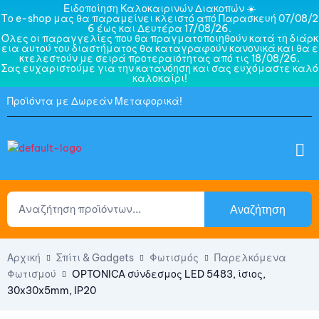
Ειδοποίηση Καλοκαιρινών Διακοπών ☀️
Το e-shop μας θα παραμείνει κλειστό από Παρασκευή 07/08/2
6 έως και Δευτέρα 17/08/26.
Όλες οι παραγγελίες που θα πραγματοποιηθούν κατά τη διάρκ
εια αυτού του διαστήματος θα καταγραφούν κανονικά και θα ε
κτελεστούν με σειρά προτεραιότητας από τις 18/08/26.
Σας ευχαριστούμε για την κατανόηση και σας ευχόμαστε καλό
καλοκαίρι!
Προϊόντα με Δωρεάν Μεταφορικά!
Αναζήτηση
Αρχική
Σπίτι & Gadgets
Φωτισμός
Παρελκόμενα
Φωτισμού
OPTONICA σύνδεσμος LED 5483, ίσιος,
30x30x5mm, IP20