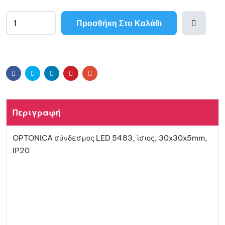
Προσθήκη Στο Καλάθι
A
l
Προσθ
t
e
ήκη
r
Facebook
Twitter
Linkedin
Pinterest
Email
n
a
στη
t
Περιγραφή
i
λίστα
v
OPTONICA σύνδεσμος LED 5483, ίσιος, 30x30x5mm,
e
αγαπη
IP20
:
μένων