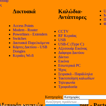
σουάρ
ες
Δικτυακά
Καλώδια-
U
Μ
Αντάπτορες
Π
Φ
Access Points
Modem - Router
CCTV
Powerlines - Extenders
RF Κεραίας
Switches
USB
Δικτυακά Παρελκόμενα
USB-C (Type C)
Κάρτες Δικτύου - USB
Αξεσουάρ Εικόνας
Dongles
Διάφορα Δικτύου
Κεραίες Wi-fi
Δίκτυο
Εικόνα
Εσωτερικά PC
Ήχος
Σειριακά - Παράλληλα
Τακτοποίηση καλωδίων
Τηλεφωνία
Τροφοδοσία
Κατηγορίες
Αξεσουάρ κινητών
Tablet - Part
ρείτε ό,τι χρειάζεστε εδώ!