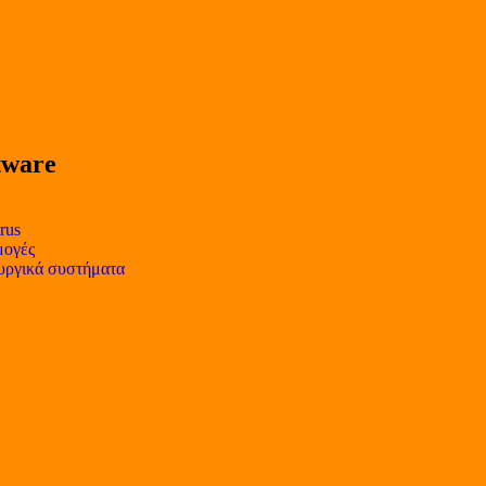
tware
rus
ογές
υργικά συστήματα