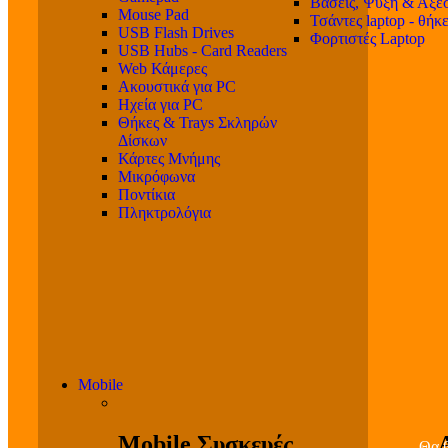
Βάσεις, Ψύξη & Αξε
Mouse Pad
Τσάντες laptop - θήκ
USB Flash Drives
Φορτιστές Laptop
USB Hubs - Card Readers
Web Κάμερες
Ακουστικά για PC
Ηχεία για PC
Θήκες & Trays Σκληρών
Δίσκων
Κάρτες Μνήμης
Μικρόφωνα
Ποντίκια
Πληκτρολόγια
Mobile
Mobile Συσκευές
Θα β