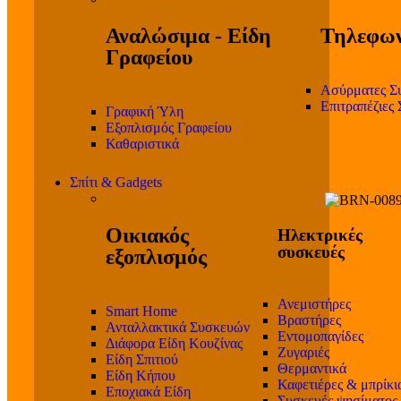
Αναλώσιμα - Είδη
Τηλεφων
Γραφείου
Ασύρματες Σ
Επιτραπέζιες
Γραφική Ύλη
Εξοπλισμός Γραφείου
Καθαριστικά
Σπίτι & Gadgets
Οικιακός
Ηλεκτρικές
συσκευές
εξοπλισμός
Ανεμιστήρες
Smart Home
Βραστήρες
Ανταλλακτικά Συσκευών
Εντομοπαγίδες
Διάφορα Είδη Κουζίνας
Ζυγαριές
Είδη Σπιτιού
Θερμαντικά
Είδη Κήπου
Καφετιέρες & μπρίκι
Εποχιακά Είδη
Συσκευές ψησίματος