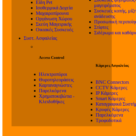
Είδη Pet
μαγειρέματος
Ισοθερμικά Δοχεία
Συσκευές κοπής, μίξη
Μαχαιροπίρουνα
ανάδευσης
Οργάνωση Χώρου
Προσωπική περιποίη
Σκεύη Μαγειρικής
Στίφτες
Οικιακές Συσκευές
Σιδέρωμα και καθάρ
Συστ. Ασφαλείας
Access Control
Κάμερες Ασφαλείας
Ηλεκτροπύροι
Θυροτηλεοράσεις
BNC Connectors
Καρταναγνώστες
CCTV Κάμερες
Παρελκόμενα
IP Κάμερες
Χρηματοκιβώτια -
Smart Κάμερες
Κλειδοθήκες
Καταγραφικά Συστή
Κρυφές Κάμερες
Παρελκόμενα
Τροφοδοτικά