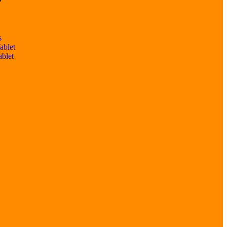
s
ablet
ablet