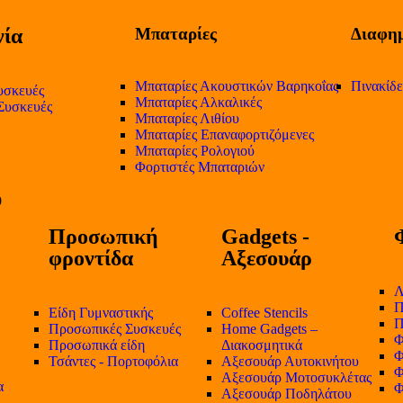
ία
Μπαταρίες
Διαφημ
Μπαταρίες Ακουστικών Βαρηκοΐας
Πινακίδ
υσκευές
Μπαταρίες Αλκαλικές
 Συσκευές
Μπαταρίες Λιθίου
Μπαταρίες Επαναφορτιζόμενες
Μπαταρίες Ρολογιού
Φορτιστές Μπαταριών
Προσωπική
Gadgets -
φροντίδα
Αξεσουάρ
Λ
Π
Είδη Γυμναστικής
Coffee Stencils
Π
Προσωπικές Συσκευές
Home Gadgets –
Φ
Προσωπικά είδη
Διακοσμητικά
Φ
Τσάντες - Πορτοφόλια
Αξεσουάρ Αυτοκινήτου
Φ
Αξεσουάρ Μοτοσυκλέτας
α
Φ
Αξεσουάρ Ποδηλάτου
-