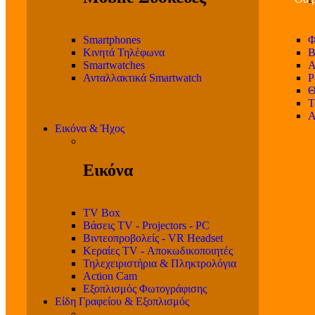
Smartphones
Φ
Κινητά Τηλέφωνα
Β
Smartwatches
Α
Ανταλλακτικά Smartwatch
P
Θ
T
Α
Εικόνα & Ήχος
Εικόνα
TV Box
Βάσεις TV - Projectors - PC
Βιντεοπροβολείς - VR Headset
Κεραίες TV - Αποκωδικοποιητές
Τηλεχειριστήρια & Πληκτρολόγια
Action Cam
Εξοπλισμός Φωτογράφισης
Είδη Γραφείου & Εξοπλισμός