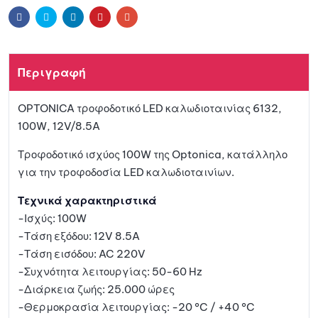
ήκη
Facebook
Twitter
Linkedin
Pinterest
Email
στη
Περιγραφή
λίστα
OPTONICA τροφοδοτικό LED καλωδιοταινίας 6132,
αγαπη
100W, 12V/8.5A
μένων
Τροφοδοτικό ισχύος 100W της Optonica, κατάλληλο
για την τροφοδοσία LED καλωδιοταινίων.
Τεχνικά χαρακτηριστικά
-Ισχύς: 100W
-Τάση εξόδου: 12V 8.5A
-Τάση εισόδου: AC 220V
-Συχνότητα λειτουργίας: 50-60 Hz
-Διάρκεια ζωής: 25.000 ώρες
-Θερμοκρασία λειτουργίας: -20 °C / +40 °C