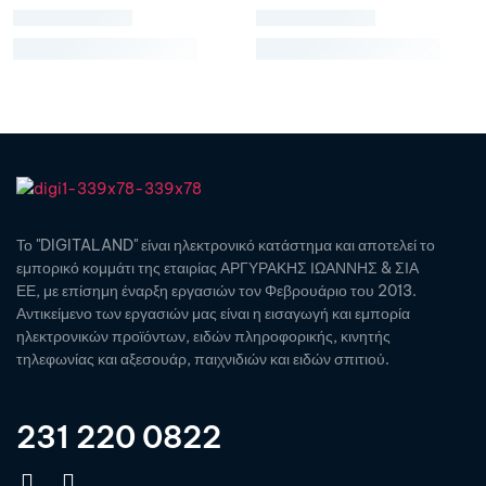
Το "DIGITALAND" είναι ηλεκτρονικό κατάστημα και αποτελεί το
εμπορικό κομμάτι της εταιρίας ΑΡΓΥΡΑΚΗΣ ΙΩΑΝΝΗΣ & ΣΙΑ
ΕΕ, με επίσημη έναρξη εργασιών τον Φεβρουάριο του 2013.
Αντικείμενο των εργασιών μας είναι η εισαγωγή και εμπορία
ηλεκτρονικών προϊόντων, ειδών πληροφορικής, κινητής
τηλεφωνίας και αξεσουάρ, παιχνιδιών και ειδών σπιτιού.
231 220 0822