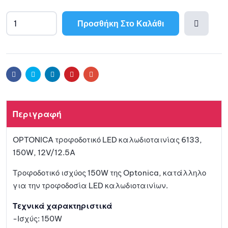
Προσθήκη Στο Καλάθι
A
l
Προσθ
t
e
ήκη
r
Facebook
Twitter
Linkedin
Pinterest
Email
n
a
στη
t
Περιγραφή
i
λίστα
v
OPTONICA τροφοδοτικό LED καλωδιοταινίας 6133,
e
αγαπη
150W, 12V/12.5A
:
μένων
Τροφοδοτικό ισχύος 150W της Optonica, κατάλληλο
για την τροφοδοσία LED καλωδιοταινίων.
Τεχνικά χαρακτηριστικά
-Ισχύς: 150W