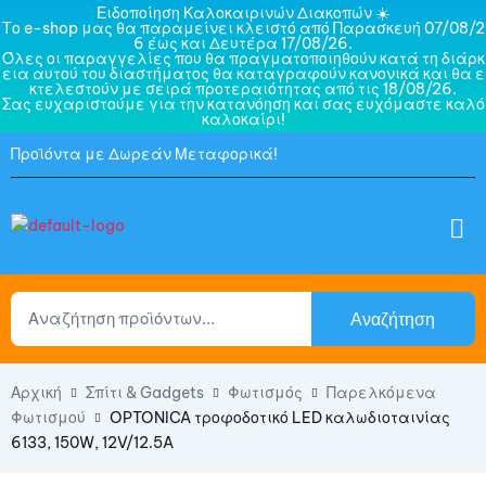
Ειδοποίηση Καλοκαιρινών Διακοπών ☀️
Το e-shop μας θα παραμείνει κλειστό από Παρασκευή 07/08/2
6 έως και Δευτέρα 17/08/26.
Όλες οι παραγγελίες που θα πραγματοποιηθούν κατά τη διάρκ
εια αυτού του διαστήματος θα καταγραφούν κανονικά και θα ε
κτελεστούν με σειρά προτεραιότητας από τις 18/08/26.
Σας ευχαριστούμε για την κατανόηση και σας ευχόμαστε καλό
καλοκαίρι!
Προϊόντα με Δωρεάν Μεταφορικά!
Αναζήτηση
Αρχική
Σπίτι & Gadgets
Φωτισμός
Παρελκόμενα
Φωτισμού
OPTONICA τροφοδοτικό LED καλωδιοταινίας
6133, 150W, 12V/12.5A