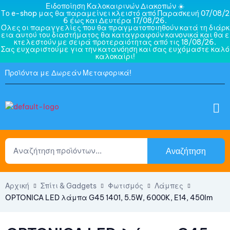
Ειδοποίηση Καλοκαιρινών Διακοπών ☀️
Το e-shop μας θα παραμείνει κλειστό από Παρασκευή 07/08/2
6 έως και Δευτέρα 17/08/26.
Όλες οι παραγγελίες που θα πραγματοποιηθούν κατά τη διάρκ
εια αυτού του διαστήματος θα καταγραφούν κανονικά και θα ε
κτελεστούν με σειρά προτεραιότητας από τις 18/08/26.
Σας ευχαριστούμε για την κατανόηση και σας ευχόμαστε καλό
καλοκαίρι!
Προϊόντα με Δωρεάν Μεταφορικά!
Αναζήτηση
Αρχική
Σπίτι & Gadgets
Φωτισμός
Λάμπες
OPTONICA LED λάμπα G45 1401, 5.5W, 6000K, E14, 450lm