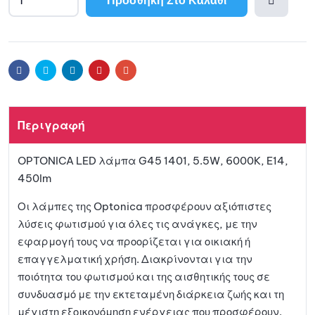
A
l
Προσθ
t
e
ήκη
r
Facebook
Twitter
Linkedin
Pinterest
Email
n
a
στη
t
Περιγραφή
i
λίστα
v
OPTONICA LED λάμπα G45 1401, 5.5W, 6000K, E14,
e
αγαπη
450lm
:
μένων
Οι λάμπες της Optonica προσφέρουν αξιόπιστες
λύσεις φωτισμού για όλες τις ανάγκες, με την
εφαρμογή τους να προορίζεται για οικιακή ή
επαγγελματική χρήση. Διακρίνονται για την
ποιότητα του φωτισμού και της αισθητικής τους σε
συνδυασμό με την εκτεταμένη διάρκεια ζωής και τη
μέγιστη εξοικονόμηση ενέργειας που προσφέρουν.