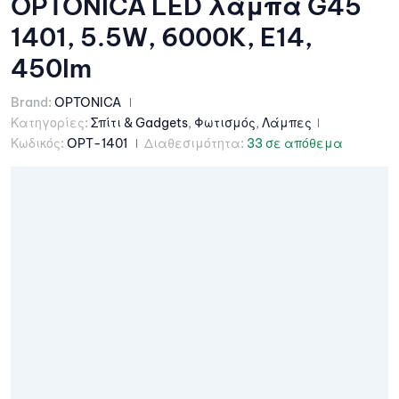
OPTONICA LED λάμπα G45
1401, 5.5W, 6000K, E14,
450lm
Brand:
OPTONICA
Κατηγορίες:
Σπίτι & Gadgets
,
Φωτισμός
,
Λάμπες
Κωδικός:
OPT-1401
Διαθεσιμότητα:
33 σε απόθεμα