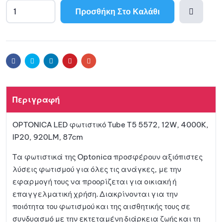
Προσθήκη Στο Καλάθι
Προσθ
ήκη
Facebook
Twitter
Linkedin
Pinterest
Email
στη
Περιγραφή
λίστα
OPTONICA LED φωτιστικό Tube T5 5572, 12W, 4000K,
αγαπη
IP20, 920LM, 87cm
μένων
Τα φωτιστικά της Optonica προσφέρουν αξιόπιστες
λύσεις φωτισμού για όλες τις ανάγκες, με την
εφαρμογή τους να προορίζεται για οικιακή ή
επαγγελματική χρήση. Διακρίνονται για την
ποιότητα του φωτισμού και της αισθητικής τους σε
συνδυασμό με την εκτεταμένη διάρκεια ζωής και τη