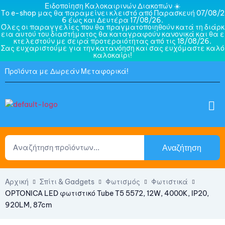
Ειδοποίηση Καλοκαιρινών Διακοπών ☀️
Το e-shop μας θα παραμείνει κλειστό από Παρασκευή 07/08/2
6 έως και Δευτέρα 17/08/26.
Όλες οι παραγγελίες που θα πραγματοποιηθούν κατά τη διάρκ
εια αυτού του διαστήματος θα καταγραφούν κανονικά και θα ε
κτελεστούν με σειρά προτεραιότητας από τις 18/08/26.
Σας ευχαριστούμε για την κατανόηση και σας ευχόμαστε καλό
καλοκαίρι!
Προϊόντα με Δωρεάν Μεταφορικά!
Αναζήτηση
Αρχική
Σπίτι & Gadgets
Φωτισμός
Φωτιστικά
OPTONICA LED φωτιστικό Tube T5 5572, 12W, 4000K, IP20,
920LM, 87cm