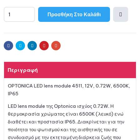
Προσθήκη Στο Καλάθι
A
l
Προσθ
t
e
ήκη
r
Facebook
Twitter
Linkedin
Pinterest
Email
n
a
στη
t
Περιγραφή
i
λίστα
v
OPTONICA LED lens module 4511, 12V, 0.72W, 6500K,
e
αγαπη
IP65
:
μένων
LED lens module της Optonica ισχύος 0.72W. Η
θερμοκρασία χρώματος είναι 6500K (λευκό) ενώ
διαθέτει και προστασία IP65. Διακρίνεται για την
ποιότητα του φωτισμού και της αισθητικής του σε
συνδυασμό με την εκτεταμένη διάρκεια ζωής που