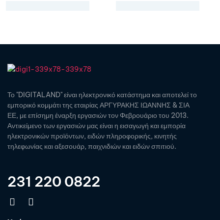
Το "DIGITALAND" είναι ηλεκτρονικό κατάστημα και αποτελεί το
εμπορικό κομμάτι της εταιρίας ΑΡΓΥΡΑΚΗΣ ΙΩΑΝΝΗΣ & ΣΙΑ
ΕΕ, με επίσημη έναρξη εργασιών τον Φεβρουάριο του 2013.
Αντικείμενο των εργασιών μας είναι η εισαγωγή και εμπορία
ηλεκτρονικών προϊόντων, ειδών πληροφορικής, κινητής
τηλεφωνίας και αξεσουάρ, παιχνιδιών και ειδών σπιτιού.
231 220 0822