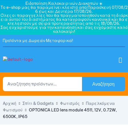
Ειδοποίηση Καλοκαιρινών Διακοπών ☀️
Το e-shop μας θα παραμείνει κλειστό από Παρασκευή 07/08/2
6 έως και Δευτέρα 17/08/26.
Όλες οι παραγγελίες που θα πραγματοποιηθούν κατά τη διάρκ
εια αυτού του διαστήματος θα καταγραφούν κανονικά και θα ε
κτελεστούν με σειρά προτεραιότητας από τις 18/08/26.
Σας ευχαριστούμε για την κατανόηση και σας ευχόμαστε καλό
καλοκαίρι!
Προϊόντα με Δωρεάν Μεταφορικά!
Αναζήτηση
Αρχική
Σπίτι & Gadgets
Φωτισμός
Παρελκόμενα
Φωτισμού
OPTONICA LED lens module 4511, 12V, 0.72W,
6500K, IP65