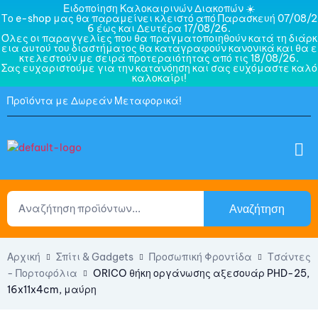
Ειδοποίηση Καλοκαιρινών Διακοπών ☀️
Το e-shop μας θα παραμείνει κλειστό από Παρασκευή 07/08/2
6 έως και Δευτέρα 17/08/26.
Όλες οι παραγγελίες που θα πραγματοποιηθούν κατά τη διάρκ
εια αυτού του διαστήματος θα καταγραφούν κανονικά και θα ε
κτελεστούν με σειρά προτεραιότητας από τις 18/08/26.
Σας ευχαριστούμε για την κατανόηση και σας ευχόμαστε καλό
καλοκαίρι!
Προϊόντα με Δωρεάν Μεταφορικά!
Αναζήτηση
Αρχική
Σπίτι & Gadgets
Προσωπική Φροντίδα
Τσάντες
- Πορτοφόλια
ORICO θήκη οργάνωσης αξεσουάρ PHD-25,
16x11x4cm, μαύρη