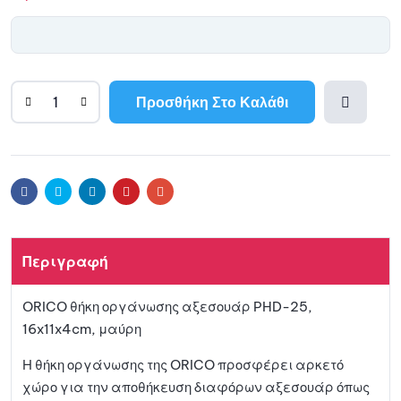
Προσθήκη Στο Καλάθι
A
l
Προσθ
t
e
ήκη
r
Facebook
Twitter
Linkedin
Pinterest
Email
n
a
στη
t
Περιγραφή
i
λίστα
v
ORICO θήκη οργάνωσης αξεσουάρ PHD-25,
e
αγαπη
16x11x4cm, μαύρη
:
μένων
Η θήκη οργάνωσης της ORICO προσφέρει αρκετό
χώρο για την αποθήκευση διαφόρων αξεσουάρ όπως